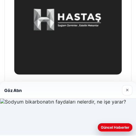
07/08/2026
Psikolojiye Göre Sürekli Teşekkür Eden Kişilerin Önemli
Ortak Noktası
06/08/2026
Bursa Orhangazi’de Bir Tamirhane Yanarak Kor Oldu
×
Göz Atın
Son Eklenen Firmalar
Web sitemizi nasıl kullandığınızı daha iyi anlayabilmek,
Güncel Haberler
deneyiminizi kişiselleştirmek ve geliştirmek amacıyla çerezler