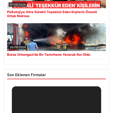
BTC
3054234
▼ -0.44%
Son Eklenen Haberler
Psikolojiye Göre Sürekli Teşekkür Eden Kişilerin Önemli Ortak
■
Noktası
Bursa Orhangazi’de Bir Tamirhane Yanarak Kor Oldu
■
2 yaşındaki bebeği Heimlich manevrasıyla kurtaran personele
■
ödül
DAP Yapı’dan bir ilk! Emlak Konut güvencesi Dap vizyonuyla
■
kendi kendini ödeyen ev modeli
Psikologlara Göre Hızlı Konuşan Kişilerin En Önemli Ortak
■
Özelliği
Güncel