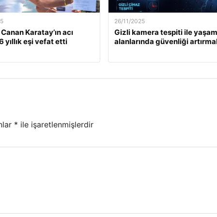
25
26/11/2025
. Canan Karatay’ın acı
Gizli kamera tespiti ile yaşa
 yıllık eşi vefat etti
alanlarında güvenliği artırma
nlar
*
ile işaretlenmişlerdir