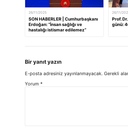
26/11/2025
26/11/20
SON HABERLER | Cumhurbaşkanı
Prof. Dr
Erdoğan: “İnsan sağlığı ve
günü: 46
hastalığı istismar edilemez”
Bir yanıt yazın
E-posta adresiniz yayınlanmayacak.
Gerekli ala
Yorum
*