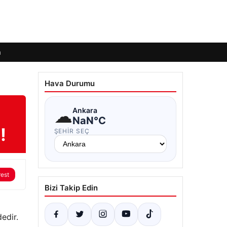
m
Hava Durumu
☁
Ankara
NaN°C
!
ŞEHIR SEÇ
rest
Bizi Takip Edin
edir.