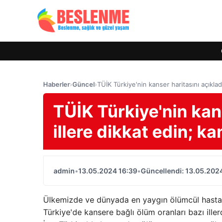
Haberler
›
Güncel
›
TÜİK Türkiye'nin kanser haritasını açıklad
TÜİK Türkiye'nin kans
illere dikkat edin; k
admin
•
13.05.2024 16:39
•
Güncellendi: 13.05.202
Ülkemizde ve dünyada en yaygın ölümcül hastalıklar
Türkiye'de kansere bağlı ölüm oranları bazı ill