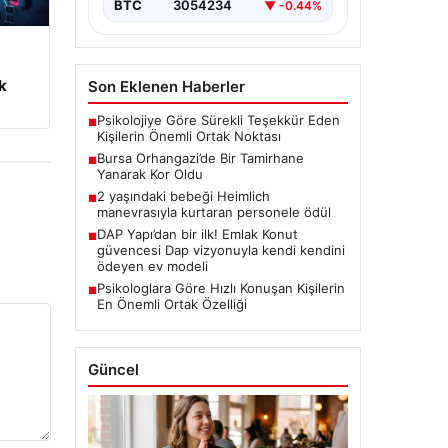
m
k
05.08.2026
2 yaşındaki bebeği
Piyasa Verileri
Heimlich manevrasıyla
kurtaran personele ödül
USD
47.70
▲ +0.11%
{“title”: “2 Yaşındaki Bebeği
Heimlich Manevrasıyla Kurtaran
EUR
55.04
▼ -0.06%
Görevlilere Ödül Verildi”,
“content”: “ İstanbul Sabiha…
ALTIN
6519.0
▲ +0.41%
BTC
3054234
▼ -0.44%
Son Eklenen Haberler
Psikolojiye Göre Sürekli Teşekkür Eden
■
Kişilerin Önemli Ortak Noktası