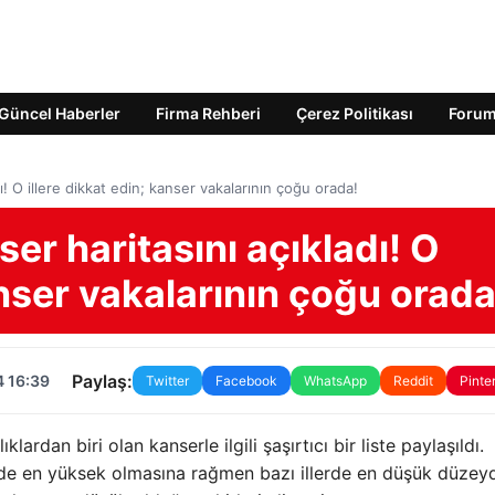
Güncel Haberler
Firma Rehberi
Çerez Politikası
Foru
ı! O illere dikkat edin; kanser vakalarının çoğu orada!
er haritasını açıkladı! O
anser vakalarının çoğu orada
Paylaş:
4 16:39
Twitter
Facebook
WhatsApp
Reddit
Pinte
dan biri olan kanserle ilgili şaşırtıcı bir liste paylaşıldı.
erde en yüksek olmasına rağmen bazı illerde en düşük düzeyd