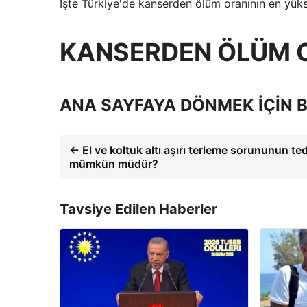
İşte Türkiye'de kanserden ölüm oranının en yüks
KANSERDEN ÖLÜM O
ANA SAYFAYA DÖNMEK İÇİN B
← El ve koltuk altı aşırı terleme sorununun te
mümkün müdür?
Tavsiye Edilen Haberler