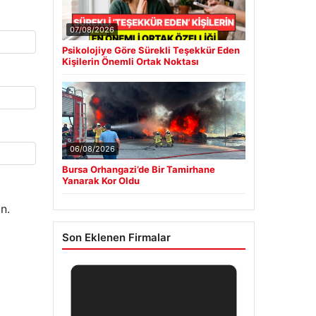
Bursa Orhangazi’de Bir Tamirhane
■
Yanarak Kor Oldu
2 yaşındaki bebeği Heimlich
■
manevrasıyla kurtaran personele ödül
DAP Yapı’dan bir ilk! Emlak Konut
■
güvencesi Dap vizyonuyla kendi kendini
ödeyen ev modeli
Psikologlara Göre Hızlı Konuşan Kişilerin
■
En Önemli Ortak Özelliği
Güncel
n.
07/08/2026
Psikolojiye Göre Sürekli Teşekkür Eden
Kişilerin Önemli Ortak Noktası