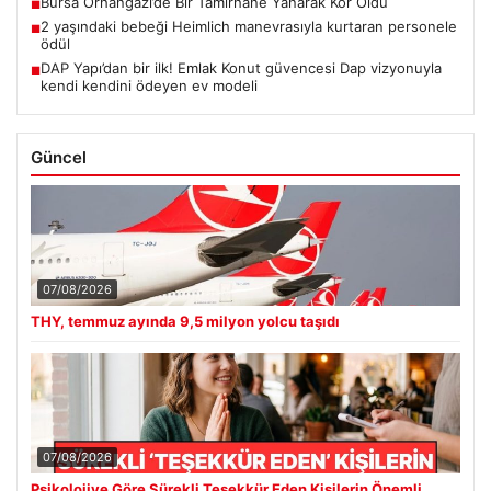
Bursa Orhangazi’de Bir Tamirhane Yanarak Kor Oldu
■
2 yaşındaki bebeği Heimlich manevrasıyla kurtaran personele
■
ödül
DAP Yapı’dan bir ilk! Emlak Konut güvencesi Dap vizyonuyla
■
kendi kendini ödeyen ev modeli
Güncel
07/08/2026
THY, temmuz ayında 9,5 milyon yolcu taşıdı
07/08/2026
Psikolojiye Göre Sürekli Teşekkür Eden Kişilerin Önemli