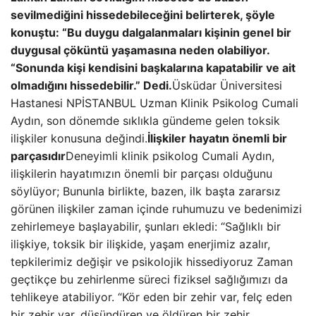
sevilmediğini hissedebileceğini belirterek, şöyle
konuştu: “Bu duygu dalgalanmaları kişinin genel bir
duygusal çöküntü yaşamasına neden olabiliyor.
“Sonunda kişi kendisini başkalarına kapatabilir ve ait
olmadığını hissedebilir.” Dedi.
Üsküdar Üniversitesi
Hastanesi NPİSTANBUL Uzman Klinik Psikolog Cumali
Aydın, son dönemde sıklıkla gündeme gelen toksik
ilişkiler konusuna değindi.
İlişkiler hayatın önemli bir
parçasıdır
Deneyimli klinik psikolog Cumali Aydın,
ilişkilerin hayatımızın önemli bir parçası olduğunu
söylüyor; Bununla birlikte, bazen, ilk başta zararsız
görünen ilişkiler zaman içinde ruhumuzu ve bedenimizi
zehirlemeye başlayabilir, şunları ekledi: “Sağlıklı bir
ilişkiye, toksik bir ilişkide, yaşam enerjimiz azalır,
tepkilerimiz değişir ve psikolojik hissediyoruz Zaman
geçtikçe bu zehirlenme süreci fiziksel sağlığımızı da
tehlikeye atabiliyor. “Kör eden bir zehir var, felç eden
bir zehir var, düşündüren ve öldüren bir zehir