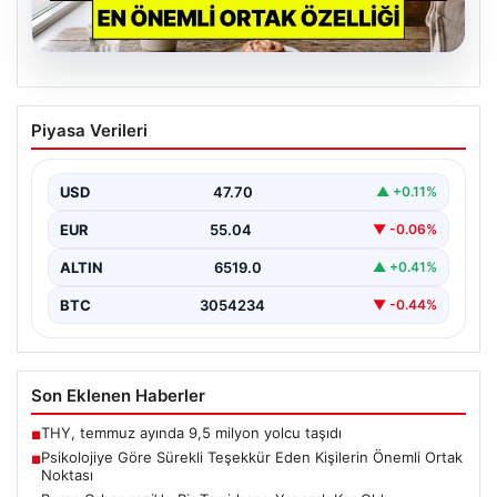
07.08.2026
Psikolojiye Göre Sürekli Teşekkür Eden
Piyasa Verileri
Kişilerin Önemli Ortak Noktası
Günlük yaşamda sürekli &apos;teşekkür ederim&apos;
ifadesini kullanmak, ilk bakışta yalnızca temel bir
USD
47.70
▲ +0.11%
nezaket kuralı…
EUR
55.04
▼ -0.06%
ALTIN
6519.0
▲ +0.41%
BTC
3054234
▼ -0.44%
Son Eklenen Haberler
THY, temmuz ayında 9,5 milyon yolcu taşıdı
■
Psikolojiye Göre Sürekli Teşekkür Eden Kişilerin Önemli Ortak
■
Noktası