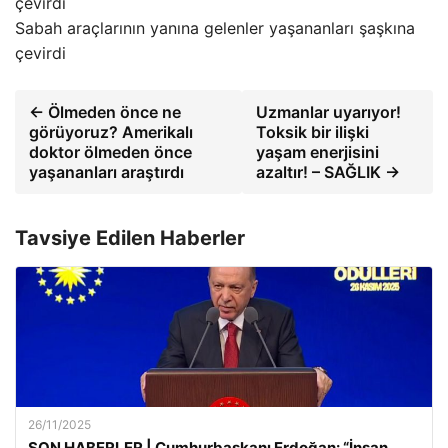
Sabah araçlarının yanına gelenler yaşananları şaşkına
çevirdi
← Ölmeden önce ne
Uzmanlar uyarıyor!
görüyoruz? Amerikalı
Toksik bir ilişki
doktor ölmeden önce
yaşam enerjisini
yaşananları araştırdı
azaltır! – SAĞLIK →
Tavsiye Edilen Haberler
26/11/2025
SON HABERLER | Cumhurbaşkanı Erdoğan: “İnsan