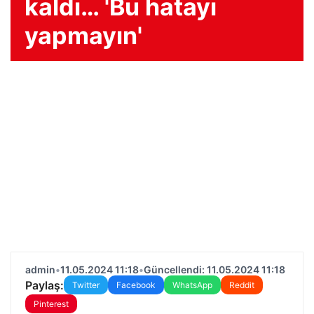
kaldı… 'Bu hatayı
yapmayın'
admin
•
11.05.2024 11:18
•
Güncellendi: 11.05.2024 11:18
Paylaş:
Twitter
Facebook
WhatsApp
Reddit
Pinterest