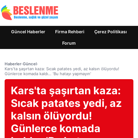
Güncel Haberler
Firma Rehberi
Çerez Politikası
Forum
Haberler
›
Güncel
›
Kars'ta şaşırtan kaza: Sıcak patates yedi, az kalsın ölüyordu!
Günlerce komada kaldı… 'Bu hatayı yapmayın'
Kars'ta şaşırtan kaza:
Sıcak patates yedi, az
kalsın ölüyordu!
Günlerce komada