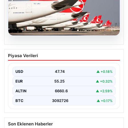
07.08.2026
THY, temmuz ayında 9,5 milyon yolcu
Piyasa Verileri
taşıdı
USD
47.74
▲ +0.18%
EUR
55.25
▲ +0.32%
ALTIN
6660.6
▲ +2.59%
BTC
3092726
▲ +0.17%
Son Eklenen Haberler