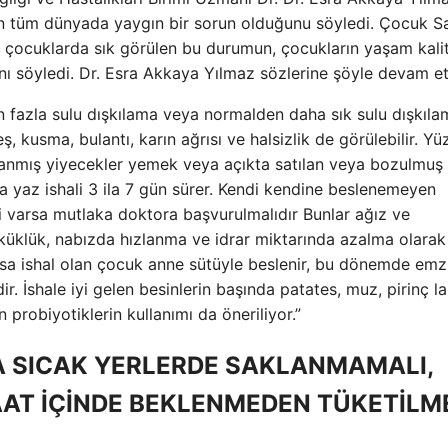
lin tüm dünyada yaygın bir sorun olduğunu söyledi. Çocuk Sa
ltı çocuklarda sık görülen bu durumun, çocukların yaşam kalit
ğını söyledi. Dr. Esra Akkaya Yılmaz sözlerine şöyle devam et
en fazla sulu dışkılama veya normalden daha sık sulu dışkıla
eş, kusma, bulantı, karın ağrısı ve halsizlik de görülebilir. Y
yıkanmış yiyecekler yemek veya açıkta satılan veya bozulmuş
 yaz ishali 3 ila 7 gün sürer. Kendi kendine beslenemeyen
eri varsa mutlaka doktora başvurulmalıdır Bunlar ağız ve
küklük, nabızda hızlanma ve idrar miktarında azalma olarak
 varsa ishal olan çocuk anne sütüyle beslenir, bu dönemde em
r. İshale iyi gelen besinlerin başında patates, muz, pirinç l
an probiyotiklerin kullanımı da öneriliyor.”
A SICAK YERLERDE SAKLANMAMALI,
SAAT İÇİNDE BEKLENMEDEN TÜKETİLME