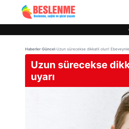
Haberler
›
Güncel
›
Uzun sürecekse dikkatli olun! Ebeveynle
Uzun sürecekse dikka
uyarı