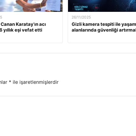
25
26/11/2025
. Canan Karatay’ın acı
Gizli kamera tespiti ile yaşa
 yıllık eşi vefat etti
alanlarında güvenliği artırma
nlar
*
ile işaretlenmişlerdir