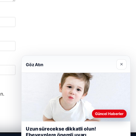
×
Göz Atın
n.
Güncel Haberler
Uzun sürecekse dikkatli olun!
Ebeveynlere önemli uyarı