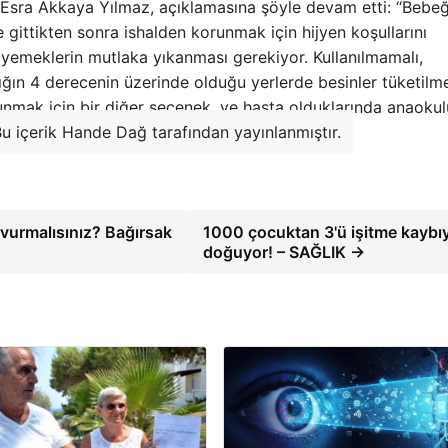
. Esra Akkaya Yılmaz, açıklamasına şöyle devam etti: “Bebeğ
gittikten sonra ishalden korunmak için hijyen koşullarını
n yemeklerin mutlaka yıkanması gerekiyor. Kullanılmamalı,
ığın 4 derecenin üzerinde olduğu yerlerde besinler tüketilme
runmak için bir diğer seçenek. ve hasta olduklarında anaoku
u içerik Hande Dağ tarafından yayınlanmıştır.
şvurmalısınız? Bağırsak
1000 çocuktan 3'ü işitme kaybı
doğuyor! – SAĞLIK →