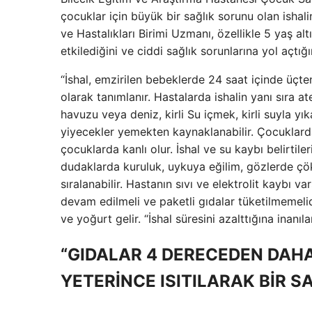
çocuklar için büyük bir sağlık sorunu olan isha
ve Hastalıkları Birimi Uzmanı, özellikle 5 yaş a
etkilediğini ve ciddi sağlık sorunlarına yol açtı
“İshal, emzirilen bebeklerde 24 saat içinde üçt
olarak tanımlanır. Hastalarda ishalin yanı sıra at
havuzu veya deniz, kirli Su içmek, kirli suyla 
yiyecekler yemekten kaynaklanabilir. Çocuklarda
çocuklarda kanlı olur. İshal ve su kaybı belirtil
dudaklarda kuruluk, uykuya eğilim, gözlerde çö
sıralanabilir. Hastanın sıvı ve elektrolit kaybı
devam edilmeli ve paketli gıdalar tüketilmemelidi
ve yoğurt gelir. “İshal süresini azalttığına inanıl
“GIDALAR 4 DERECEDEN DAH
YETERİNCE ISITILARAK BİR 