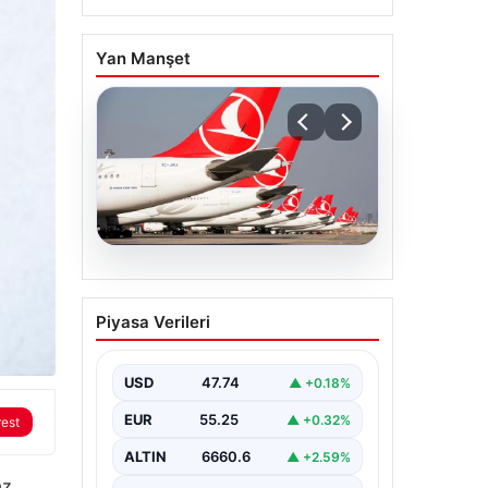
Yan Manşet
07.08.2026
THY, temmuz ayında 9,5
Piyasa Verileri
milyon yolcu taşıdı
USD
47.74
▲ +0.18%
EUR
55.25
▲ +0.32%
rest
ALTIN
6660.6
▲ +2.59%
z,