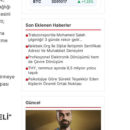
BTC
3091017
▲ +1.22%
ğlığı
esini
ti;
Son Eklenen Haberler
ma
Trabzonspor’da Mohamed Salah
■
çılgınlığı! 3 günde rekor gelir…
üzme
Kelebek.Org İle Dijital İletişimin Sertifikalı
■
Adresi Ve Muhabbet Deneyimi
Profesyonel Elektronik Dönüşümü hem
■
de Çevre Dönüşüm
THY, temmuz ayında 9,5 milyon yolcu
■
taşıdı
zirmeye
Psikolojiye Göre Sürekli Teşekkür Eden
■
apası
Kişilerin Önemli Ortak Noktası
Güncel
Lİ”