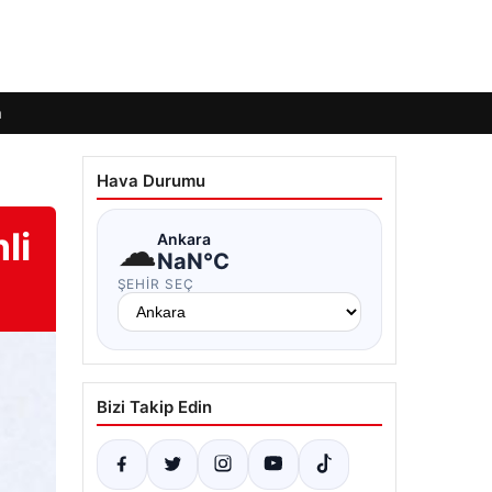
m
Hava Durumu
li
☁
Ankara
NaN°C
ŞEHIR SEÇ
Bizi Takip Edin