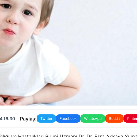
Paylaş:
4 16:30
Twitter
Facebook
WhatsApp
Reddit
Pinte
lığı ve Hastalıkları Birimi Uzmanı Dr. Dr. Esra Akkaya Yılma