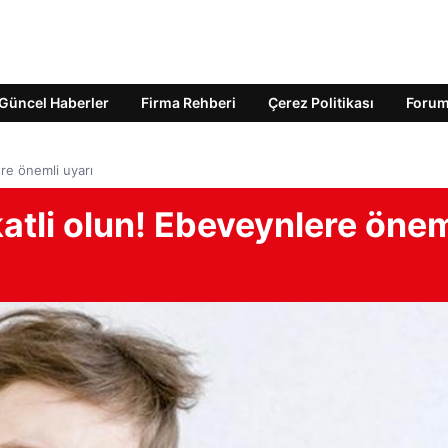
Güncel Haberler
Firma Rehberi
Çerez Politikası
Foru
re önemli uyarı
tli olun! Ebeveynlere önem