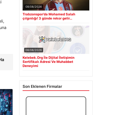
i
08/08/2026
Trabzonspor’da Mohamed Salah
çılgınlığı! 3 günde rekor gelir…
li,
luna
08/08/2026
Kelebek.Org İle Dijital İletişimin
yla
Sertifikalı Adresi Ve Muhabbet
Deneyimi
Son Eklenen Firmalar