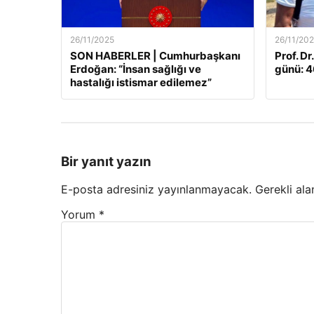
26/11/2025
26/11/20
SON HABERLER | Cumhurbaşkanı
Prof. Dr
Erdoğan: “İnsan sağlığı ve
günü: 46
hastalığı istismar edilemez”
Bir yanıt yazın
E-posta adresiniz yayınlanmayacak.
Gerekli ala
Yorum
*