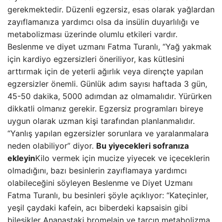
gerekmektedir. Düzenli egzersiz, esas olarak yağlardan
zayıflamanıza yardımcı olsa da insülin duyarlılığı ve
metabolizması üzerinde olumlu etkileri vardır.
Beslenme ve diyet uzmanı Fatma Turanlı, “Yağ yakmak
için kardiyo egzersizleri öneriliyor, kas kütlesini
arttırmak için de yeterli ağırlık veya dirençte yapılan
egzersizler önemli. Günlük adım sayısı haftada 3 gün,
45-50 dakika, 5000 adımdan az olmamalıdır. Yürürken
dikkatli olmanız gerekir. Egzersiz programları bireye
uygun olarak uzman kişi tarafından planlanmalıdır.
“Yanlış yapılan egzersizler sorunlara ve yaralanmalara
neden olabiliyor” diyor.
Bu yiyecekleri sofranıza
ekleyin
Kilo vermek için mucize yiyecek ve içeceklerin
olmadığını, bazı besinlerin zayıflamaya yardımcı
olabileceğini söyleyen Beslenme ve Diyet Uzmanı
Fatma Turanlı, bu besinleri şöyle açıklıyor: “Kateçinler,
yeşil çaydaki kafein, acı biberdeki kapsaisin gibi
bileşikler Ananastaki bromelain ve tarçın metabolizma