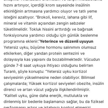
hızını artırıyor, içerdiği krom sayesinde insülinin
etkinliğinin artmasına yardımcı oluyor ve tatlı yeme
isteğini azaltıyor. “Brokoli, kereviz, lahana gibi lif,
mineral ve vitamin açısından zengin sebzeler
tüketilmelidir. Tokluk hissini arttırdığı ve bağırsak
fonksiyonuna yardımcı olduğu için günlük beslenme
programına eklenir.”
Yeterince ve düzenli uyuyun
Yetersiz uyku, büyüme hormonu salınımını olumsuz
etkilerken, diğer yandan protein sentezini ve
dolayısıyla kas yapısını da bozabilmektedir. Vücudun
günde 7-8 saat uykuya ihtiyacı olduğunu belirten
Turanlı, şöyle konuştu: “Yetersiz uyku kortizol
seviyesinin yükselmesine neden olabiliyor. Bilimsel
çalışmalarda; Yüksek kortizol seviyeleri obezite, insülin
direnci ve artan vücut yağıyla ilişkilendirilmiştir.
“Kaliteli uyku, güne daha enerjik, mutlulukla ve
dinlenmiş bir bedenle başlamanızı sağlar, bu da fiziksel
performansı artırır ve iştahınızı kontrol etmenizi