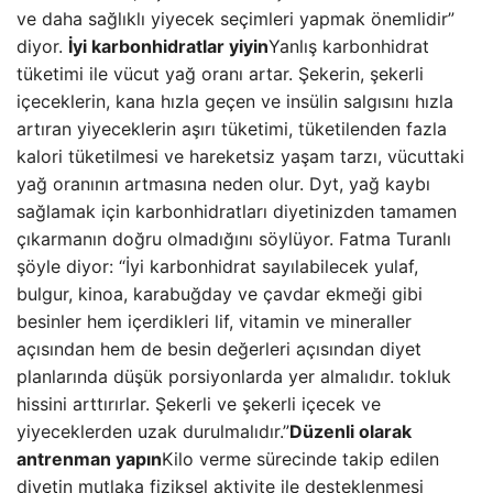
ve daha sağlıklı yiyecek seçimleri yapmak önemlidir”
diyor.
İyi karbonhidratlar yiyin
Yanlış karbonhidrat
tüketimi ile vücut yağ oranı artar. Şekerin, şekerli
içeceklerin, kana hızla geçen ve insülin salgısını hızla
artıran yiyeceklerin aşırı tüketimi, tüketilenden fazla
kalori tüketilmesi ve hareketsiz yaşam tarzı, vücuttaki
yağ oranının artmasına neden olur. Dyt, yağ kaybı
sağlamak için karbonhidratları diyetinizden tamamen
çıkarmanın doğru olmadığını söylüyor. Fatma Turanlı
şöyle diyor: “İyi karbonhidrat sayılabilecek yulaf,
bulgur, kinoa, karabuğday ve çavdar ekmeği gibi
besinler hem içerdikleri lif, vitamin ve mineraller
açısından hem de besin değerleri açısından diyet
planlarında düşük porsiyonlarda yer almalıdır. tokluk
hissini arttırırlar. Şekerli ve şekerli içecek ve
yiyeceklerden uzak durulmalıdır.”
Düzenli olarak
antrenman yapın
Kilo verme sürecinde takip edilen
diyetin mutlaka fiziksel aktivite ile desteklenmesi