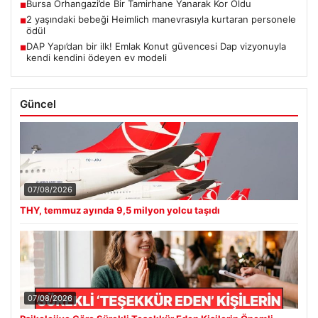
Bursa Orhangazi’de Bir Tamirhane Yanarak Kor Oldu
■
2 yaşındaki bebeği Heimlich manevrasıyla kurtaran personele
■
ödül
DAP Yapı’dan bir ilk! Emlak Konut güvencesi Dap vizyonuyla
■
kendi kendini ödeyen ev modeli
Güncel
07/08/2026
THY, temmuz ayında 9,5 milyon yolcu taşıdı
07/08/2026