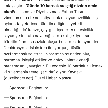
kolaylaştırır.”
Günde 10 bardak su içtiğinizden emin
olun
Beslenme ve Diyet Uzmanı Fatma Turanlı,
vücudumuzun temel ihtiyacı olan suyun özellikle kış
aylarında yeterince tüketilmediğine, 'yeterli
olmadığında' kahve, çay gibi içeceklerin kesinlikle
suyun yerini tutamayacağına dikkat çekiyor. su
tüketildiğinde susuzluk oluşur buna dehidrasyon denir.
Dehidrasyon kişinin kendini yorgun, düşük
performanslı ve stresli hissetmesine neden olur,
hormonal işleyişi etkiler ve dolaylı olarak enerji
harcamasını yavaşlatır. Bu nedenle 10 bardak su içmek
kilo vermenin temel şartıdır” diyor. Kaynak:
(guzelhaber.net) Güzel Haber Masası
—–Sponsorlu Bağlantılar—–
—–Sponsorlu Bağlantılar—–
—–Sponsorlu Bağlantılar—–