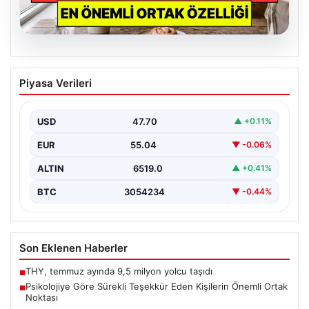
07.08.2026
Psikolojiye Göre Sürekli Teşekkür Eden
Piyasa Verileri
Kişilerin Önemli Ortak Noktası
Günlük yaşamda sürekli &apos;teşekkür ederim&apos;
ifadesini kullanmak, ilk bakışta yalnızca temel bir
USD
47.70
▲ +0.11%
nezaket kuralı…
EUR
55.04
▼ -0.06%
ALTIN
6519.0
▲ +0.41%
BTC
3054234
▼ -0.44%
Son Eklenen Haberler
THY, temmuz ayında 9,5 milyon yolcu taşıdı
■
Psikolojiye Göre Sürekli Teşekkür Eden Kişilerin Önemli Ortak
■
Noktası