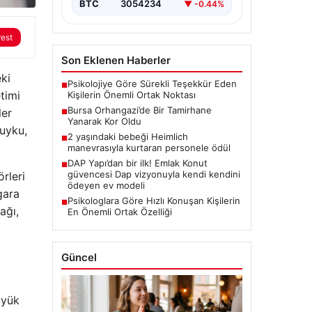
BTC
3054234
▼ -0.44%
rest
Son Eklenen Haberler
ki
Psikolojiye Göre Sürekli Teşekkür Eden
■
timi
Kişilerin Önemli Ortak Noktası
Bursa Orhangazi’de Bir Tamirhane
ler
■
Yanarak Kor Oldu
uyku,
2 yaşındaki bebeği Heimlich
■
manevrasıyla kurtaran personele ödül
DAP Yapı’dan bir ilk! Emlak Konut
■
güvencesi Dap vizyonuyla kendi kendini
örleri
ödeyen ev modeli
gara
Psikologlara Göre Hızlı Konuşan Kişilerin
■
ağı,
En Önemli Ortak Özelliği
Güncel
üyük