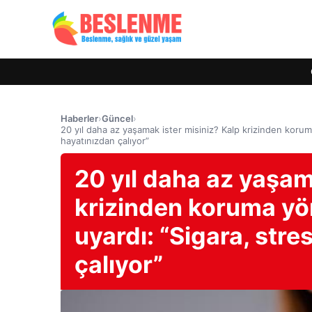
Haberler
›
Güncel
›
20 yıl daha az yaşamak ister misiniz? Kalp krizinden koru
hayatınızdan çalıyor”
20 yıl daha az yaşam
krizinden koruma yö
uyardı: “Sigara, str
çalıyor”