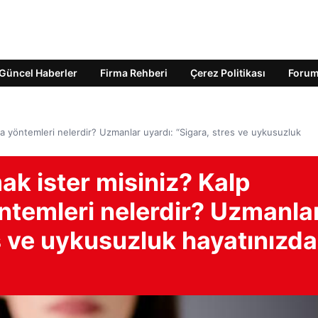
Güncel Haberler
Firma Rehberi
Çerez Politikası
Foru
ma yöntemleri nelerdir? Uzmanlar uyardı: “Sigara, stres ve uykusuzluk
ak ister misiniz? Kalp
ntemleri nelerdir? Uzmanla
es ve uykusuzluk hayatınızd