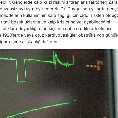
ilir. Gençlerde kalp krizi riskini artıran ana faktörler; Zarar
 düzensiz uykuyu teyit ederek. Dr. Duygu, son yıllarda gençl
addelerin kullanımının kalp sağlığı için ciddi riskleri olduğ
ritmi bozukluklarına ve kalp krizlerine yol açabileceğini
lıklara duyarlılığı olan kişilerin daha da dikkatli olması
rda 1920’lerde veya otuz kardiyovasküler obstrüksiyon günlü
ara içme alışkanlığıdır” dedi.