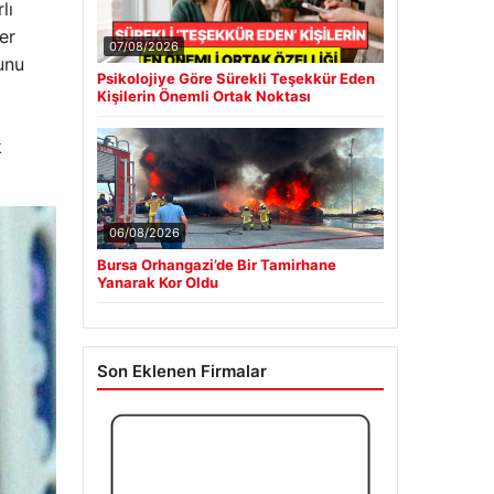
lı
er
07/08/2026
unu
Psikolojiye Göre Sürekli Teşekkür Eden
Kişilerin Önemli Ortak Noktası
k
06/08/2026
Bursa Orhangazi’de Bir Tamirhane
Yanarak Kor Oldu
Son Eklenen Firmalar