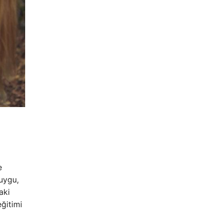
e
Duygu,
aki
ğitimi