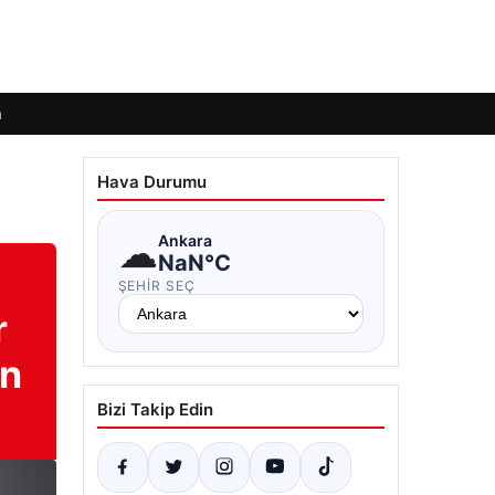
m
Hava Durumu
☁
Ankara
NaN°C
ŞEHIR SEÇ
r
an
Bizi Takip Edin