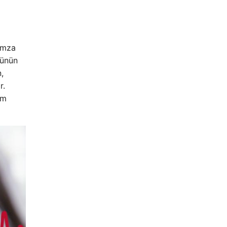
amza
rünün
,
r.
um