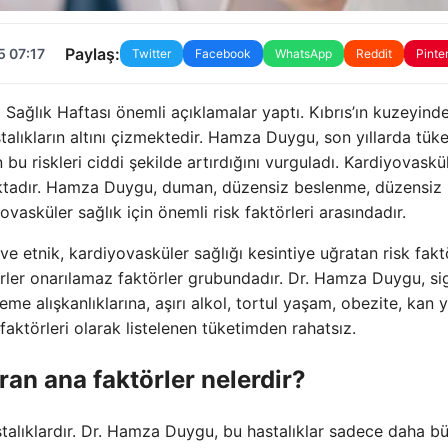
Paylaş:
5 07:17
Twitter
Facebook
WhatsApp
Reddit
Pinte
ağlık Haftası önemli açıklamalar yaptı. Kıbrıs’ın kuzeyinde
talıkların altını çizmektedir. Hamza Duygu, son yıllarda tüke
 bu riskleri ciddi şekilde artırdığını vurguladı. Kardiyovaskü
aktadır. Hamza Duygu, duman, düzensiz beslenme, düzensiz 
yovasküler sağlık için önemli risk faktörleri arasındadır.
 ve etnik, kardiyovasküler sağlığı kesintiye uğratan risk fakt
törler onarılamaz faktörler grubundadır. Dr. Hamza Duygu, si
me alışkanlıklarına, aşırı alkol, tortul yaşam, obezite, kan y
faktörleri olarak listelenen tüketimden rahatsız.
ıran ana faktörler nelerdir?
talıklardır. Dr. Hamza Duygu, bu hastalıklar sadece daha b