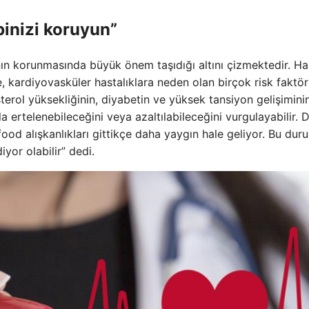
binizi koruyun”
nın korunmasında büyük önem taşıdığı altını çizmektedir. H
e, kardiyovasküler hastalıklara neden olan birçok risk faktö
sterol yüksekliğinin, diyabetin ve yüksek tansiyon gelişiminin
a ertelenebileceğini veya azaltılabileceğini vurgulayabilir. D
ood alışkanlıkları gittikçe daha yaygın hale geliyor. Bu dur
yor olabilir” dedi.