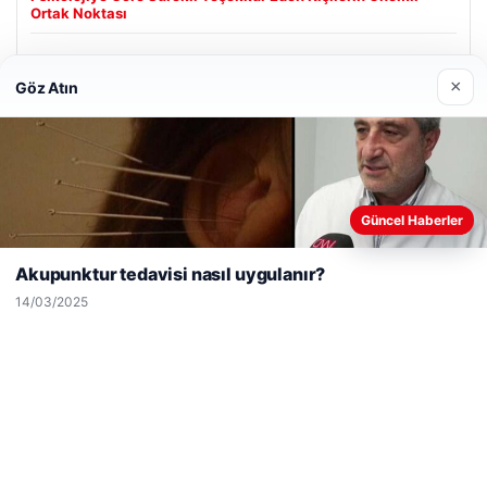
Ortak Noktası
×
Göz Atın
Son Eklenen Firmalar
Web sitemizi nasıl kullandığınızı daha iyi anlayabilmek,
Güncel Haberler
deneyiminizi kişiselleştirmek ve geliştirmek amacıyla çerezler
kullanıyoruz.
Çerez Politikamız
Akupunktur tedavisi nasıl uygulanır?
Reddet
Kabul Et
14/03/2025