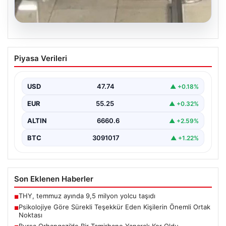
05.08.2026
2 yaşındaki bebeği Heimlich
Piyasa Verileri
manevrasıyla kurtaran personele ödül
{“title”: “2 Yaşındaki Bebeği Heimlich Manevrasıyla
Kurtaran Görevlilere Ödül Verildi”, “content”: “ İstanbul
USD
47.74
▲ +0.18%
Sabiha…
EUR
55.25
▲ +0.32%
ALTIN
6660.6
▲ +2.59%
BTC
3091017
▲ +1.22%
Son Eklenen Haberler
THY, temmuz ayında 9,5 milyon yolcu taşıdı
■
Psikolojiye Göre Sürekli Teşekkür Eden Kişilerin Önemli Ortak
■
Noktası