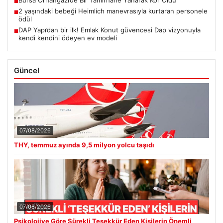
Bursa Orhangazi’de Bir Tamirhane Yanarak Kor Oldu
■
2 yaşındaki bebeği Heimlich manevrasıyla kurtaran personele
■
ödül
DAP Yapı’dan bir ilk! Emlak Konut güvencesi Dap vizyonuyla
■
kendi kendini ödeyen ev modeli
Güncel
07/08/2026
THY, temmuz ayında 9,5 milyon yolcu taşıdı
07/08/2026
Psikolojiye Göre Sürekli Teşekkür Eden Kişilerin Önemli