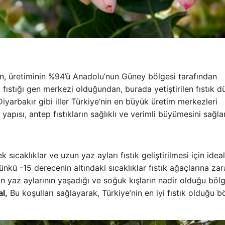
rken, üretiminin %94’ü Anadolu’nun Güney bölgesi tarafından
fıstığı gen merkezi olduğundan, burada yetiştirilen fıstık 
iyarbakır gibi iller Türkiye’nin en büyük üretim merkezleri
 yapısı, antep fıstıkların sağlıklı ve verimli büyümesini sağlar
k sıcaklıklar ve uzun yaz ayları fıstık geliştirilmesi için ideal
ünkü -15 derecenin altındaki sıcaklıklar fıstık ağaçlarına zar
uzun yaz aylarının yaşadığı ve soğuk kışların nadir olduğu böl
l,
Bu koşulları sağlayarak, Türkiye’nin en iyi fıstık olduğu b