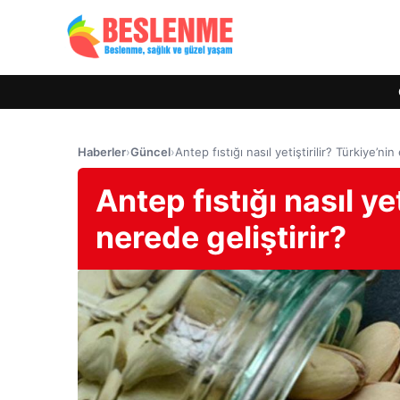
Haberler
›
Güncel
›
Antep fıstığı nasıl yetiştirilir? Türkiye’nin
Antep fıstığı nasıl yet
nerede geliştirir?