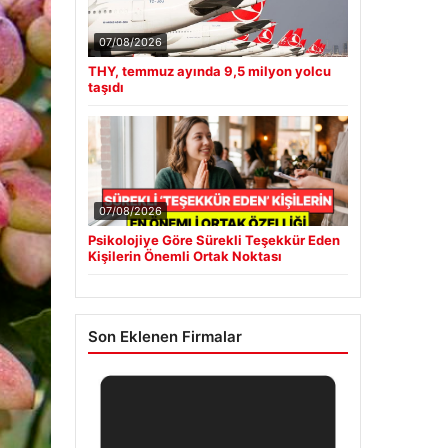
07/08/2026
THY, temmuz ayında 9,5 milyon yolcu
taşıdı
07/08/2026
Psikolojiye Göre Sürekli Teşekkür Eden
Kişilerin Önemli Ortak Noktası
Son Eklenen Firmalar