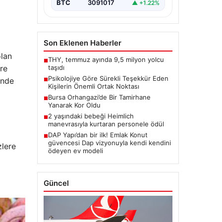
BTC
3091017
▲ +1.22%
Son Eklenen Haberler
olan
THY, temmuz ayında 9,5 milyon yolcu
■
taşıdı
ere
Psikolojiye Göre Sürekli Teşekkür Eden
inde
■
Kişilerin Önemli Ortak Noktası
Bursa Orhangazi’de Bir Tamirhane
■
Yanarak Kor Oldu
2 yaşındaki bebeği Heimlich
■
manevrasıyla kurtaran personele ödül
DAP Yapı’dan bir ilk! Emlak Konut
■
güvencesi Dap vizyonuyla kendi kendini
zlere
ödeyen ev modeli
Güncel