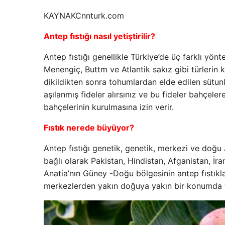
KAYNAK
Cnnturk.com
Antep fıstığı nasıl yetiştirilir?
Antep fıstığı genellikle Türkiye’de üç farklı yön
Menengiç, Buttm ve Atlantik sakız gibi türlerin k
dikildikten sonra tohumlardan elde edilen sütunl
aşılanmış fideler alırsınız ve bu fideler bahçeler
bahçelerinin kurulmasına izin verir.
Fıstık nerede büyüyor?
Antep fıstığı genetik, genetik, merkezi ve doğu
bağlı olarak Pakistan, Hindistan, Afganistan, İr
Anatia’nın Güney -Doğu bölgesinin antep fıstıklar
merkezlerden yakın doğuya yakın bir konumda y