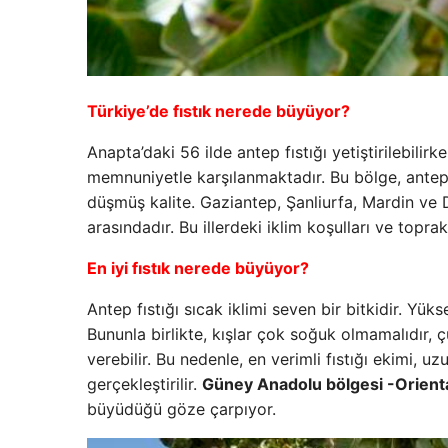
Türkiye’de fıstık nerede büyüyor?
Anapta’daki 56 ilde antep fıstığı yetiştirilebili
memnuniyetle karşılanmaktadır. Bu bölge, antep 
düşmüş kalite. Gaziantep, Şanliurfa, Mardin ve D
arasındadır. Bu illerdeki iklim koşulları ve toprak
En iyi fıstık nerede büyüyor?
Antep fıstığı sıcak iklimi seven bir bitkidir. Yükse
Bununla birlikte, kışlar çok soğuk olmamalıdır, ç
verebilir. Bu nedenle, en verimli fıstığı ekimi, 
gerçekleştirilir.
Güney Anadolu bölgesi -Orienta
büyüdüğü göze çarpıyor.