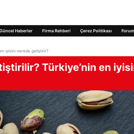
Güncel Haberler
Firma Rehberi
Çerez Politikası
Foru
 en iyisini nerede geliştirir?
iştirilir? Türkiye’nin en iyisi