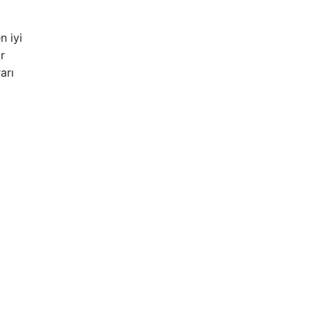
n iyi
r
arı