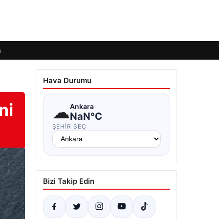
m
Hava Durumu
ni
☁
Ankara
NaN°C
ŞEHIR SEÇ
Bizi Takip Edin