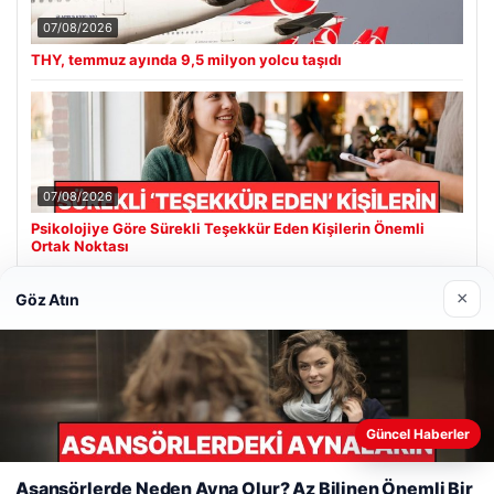
07/08/2026
THY, temmuz ayında 9,5 milyon yolcu taşıdı
07/08/2026
Psikolojiye Göre Sürekli Teşekkür Eden Kişilerin Önemli
Ortak Noktası
×
Göz Atın
Son Eklenen Firmalar
Güncel Haberler
Web sitemizi nasıl kullandığınızı daha iyi anlayabilmek,
deneyiminizi kişiselleştirmek ve geliştirmek amacıyla çerezler
Asansörlerde Neden Ayna Olur? Az Bilinen Önemli Bir