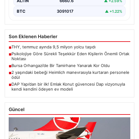
ALTIN
6660.6
▲ +2.59%
BTC
3091017
▲ +1.22%
Son Eklenen Haberler
THY, temmuz ayında 9,5 milyon yolcu taşıdı
■
Psikolojiye Göre Sürekli Teşekkür Eden Kişilerin Önemli Ortak
■
Noktası
Bursa Orhangazi’de Bir Tamirhane Yanarak Kor Oldu
■
2 yaşındaki bebeği Heimlich manevrasıyla kurtaran personele
■
ödül
DAP Yapı’dan bir ilk! Emlak Konut güvencesi Dap vizyonuyla
■
kendi kendini ödeyen ev modeli
Güncel