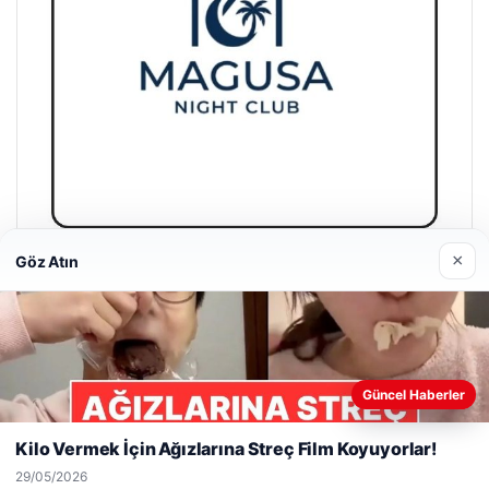
Girne Night Club
×
Göz Atın
01/05/2026
Web sitemizi nasıl kullandığınızı daha iyi anlayabilmek,
Güncel Haberler
deneyiminizi kişiselleştirmek ve geliştirmek amacıyla çerezler
kullanıyoruz.
Çerez Politikamız
Kilo Vermek İçin Ağızlarına Streç Film Koyuyorlar!
© 2026 Beslenme – Güncel Sağlık Haberleri
Reddet
Kabul Et
29/05/2026