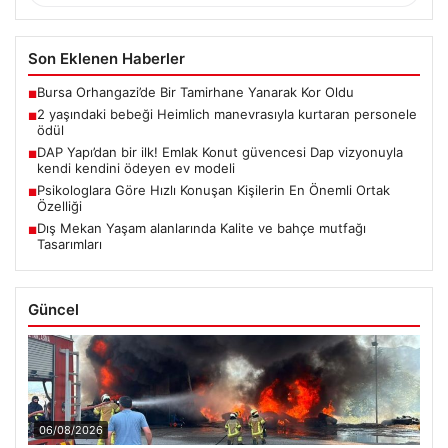
Son Eklenen Haberler
Bursa Orhangazi’de Bir Tamirhane Yanarak Kor Oldu
■
2 yaşındaki bebeği Heimlich manevrasıyla kurtaran personele
■
ödül
DAP Yapı’dan bir ilk! Emlak Konut güvencesi Dap vizyonuyla
■
kendi kendini ödeyen ev modeli
Psikologlara Göre Hızlı Konuşan Kişilerin En Önemli Ortak
■
Özelliği
Dış Mekan Yaşam alanlarında Kalite ve bahçe mutfağı
■
Tasarımları
Güncel
06/08/2026
Bursa Orhangazi’de Bir Tamirhane Yanarak Kor Oldu