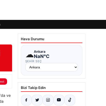
m
Hava Durumu
i
☁
Ankara
NaN°C
ŞEHIR SEÇ
rest
Bizi Takip Edin
a'da ve
rda