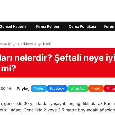
Güncel Haberler
Firma Rehberi
Çerez Politikası
Foru
neye iyi gelir, mideye iyi gelir mi?
arı nelerdir? Şeftali neye iy
r mi?
Paylaş:
 00:44
Twitter
Facebook
WhatsApp
Reddit
Pinte
n, genellikle 30 yıla kadar yaşayabilen, ağırlıklı olarak Burs
şeftali ağacı; Genellikle 2 veya 2,5 metre boyundaki ağaçla