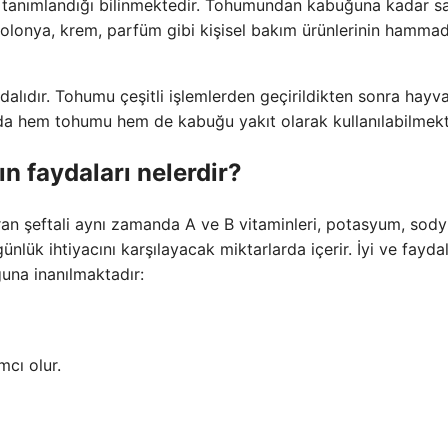
 ve tanımlandığı bilinmektedir. Tohumundan kabuğuna kadar sa
olonya, krem, parfüm gibi kişisel bakım ürünlerinin hamma
ydalıdır. Tohumu çeşitli işlemlerden geçirildikten sonra hayv
rda hem tohumu hem de kabuğu yakıt olarak kullanılabilmekt
ın faydaları nelerdir?
ran şeftali aynı zamanda A ve B vitaminleri, potasyum, sod
k ihtiyacını karşılayacak miktarlarda içerir. İyi ve faydal
una inanılmaktadır:
cı olur.