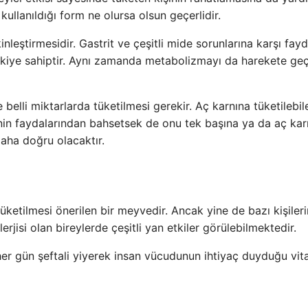
e kullanıldığı form ne olursa olsun geçerlidir.
nleştirmesidir. Gastrit ve çeşitli mide sorunlarına karşı fayd
etkiye sahiptir. Aynı zamanda metabolizmayı da harekete geçi
 belli miktarlarda tüketilmesi gerekir. Aç karnına tüketilebil
nin faydalarından bahsetsek de onu tek başına ya da aç kar
aha doğru olacaktır.
ketilmesi önerilen bir meyvedir. Ancak yine de bazı kişileri
erjisi olan bireylerde çeşitli yan etkiler görülebilmektedir.
 her gün şeftali yiyerek insan vücudunun ihtiyaç duyduğu vit