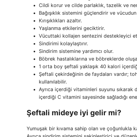
Cildi korur ve cilde parlaklık, tazelik ve ne
Bağışıklık sistemini güçlendirir ve vücudun çe
Kırışıklıkları azaltır.
Yaşlanma etkilerini geciktirir.
Vücuttaki kollajen sentezini destekleyici etk
Sindirimi kolaylaştırır.
Sindirim sistemine yardımcı olur.
Böbrek hastalıklarına ve böbreklerde oluşab
1 orta boy şeftali yaklaşık 40 kalori içerd
Şeftali çekirdeğinin de faydaları vardır; t
kullanılabilir.
Ayrıca içerdiği vitaminleri suyunu sıkarak d
içerdiği C vitamini sayesinde sağladığı ener
Şeftali mideye iyi gelir mi?
Yumuşak bir kıvama sahip olan ve çoğunlukla kab
Ayrıca sindirim sistemini sakinleştirici ve düzen