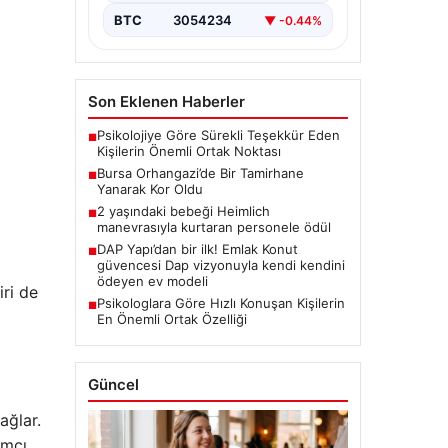
BTC
3054234
▼ -0.44%
Son Eklenen Haberler
Psikolojiye Göre Sürekli Teşekkür Eden
■
Kişilerin Önemli Ortak Noktası
Bursa Orhangazi’de Bir Tamirhane
■
Yanarak Kor Oldu
2 yaşındaki bebeği Heimlich
■
manevrasıyla kurtaran personele ödül
DAP Yapı’dan bir ilk! Emlak Konut
■
güvencesi Dap vizyonuyla kendi kendini
ödeyen ev modeli
iri de
Psikologlara Göre Hızlı Konuşan Kişilerin
■
En Önemli Ortak Özelliği
Güncel
ağlar.
ımcı