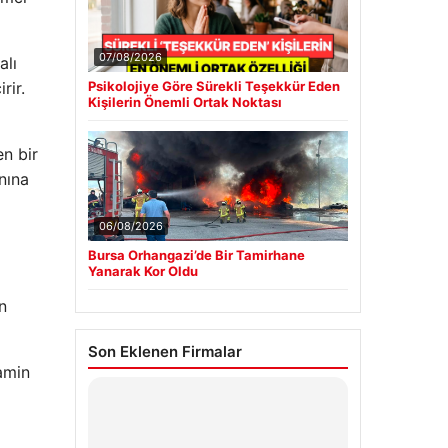
07/08/2026
alı
rir.
Psikolojiye Göre Sürekli Teşekkür Eden
Kişilerin Önemli Ortak Noktası
en bir
nına
06/08/2026
Bursa Orhangazi’de Bir Tamirhane
Yanarak Kor Oldu
n
Son Eklenen Firmalar
amin