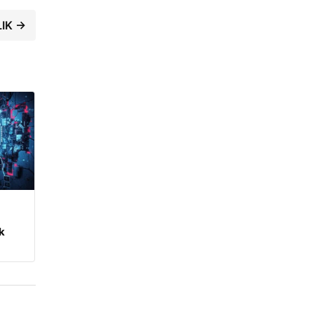
LIK →
m
k