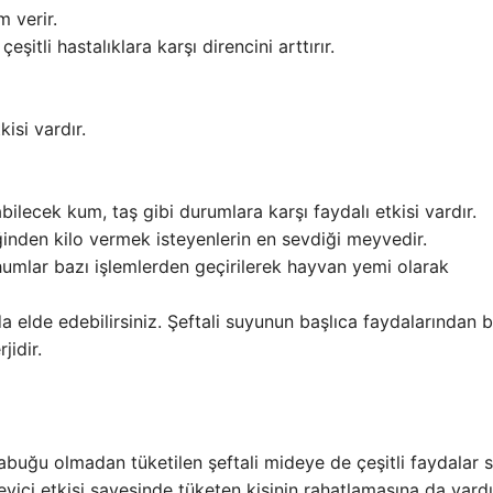
m verir.
şitli hastalıklara karşı direncini arttırır.
isi vardır.
ilecek kum, taş gibi durumlara karşı faydalı etkisi vardır.
iğinden kilo vermek isteyenlerin en sevdiği meyvedir.
ohumlar bazı işlemlerden geçirilerek hayvan yemi olarak
a elde edebilirsiniz. Şeftali suyunun başlıca faydalarından b
jidir.
uğu olmadan tüketilen şeftali mideye de çeşitli faydalar s
leyici etkisi sayesinde tüketen kişinin rahatlamasına da yard