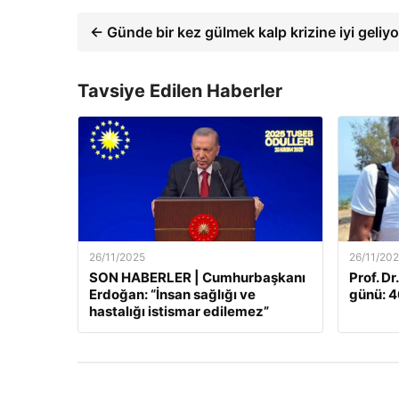
← Günde bir kez gülmek kalp krizine iyi geliyo
Tavsiye Edilen Haberler
26/11/2025
26/11/20
SON HABERLER | Cumhurbaşkanı
Prof. Dr
Erdoğan: “İnsan sağlığı ve
günü: 46
hastalığı istismar edilemez”