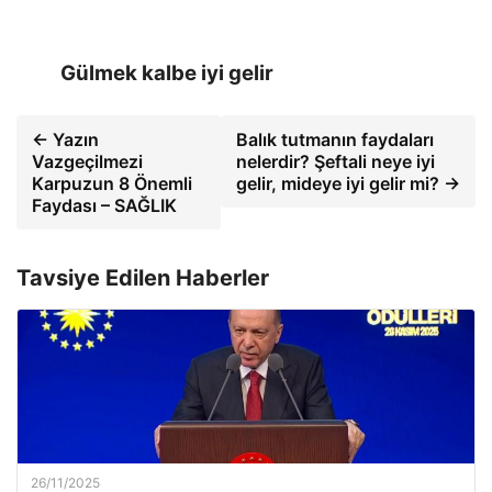
Gülmek kalbe iyi gelir
← Yazın
Balık tutmanın faydaları
Vazgeçilmezi
nelerdir? Şeftali neye iyi
Karpuzun 8 Önemli
gelir, mideye iyi gelir mi? →
Faydası – SAĞLIK
Tavsiye Edilen Haberler
26/11/2025