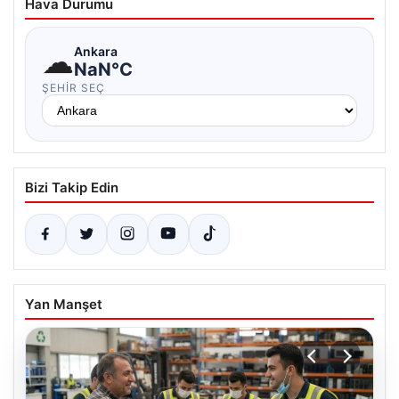
Hava Durumu
☁
Ankara
NaN°C
ŞEHIR SEÇ
Bizi Takip Edin
Yan Manşet