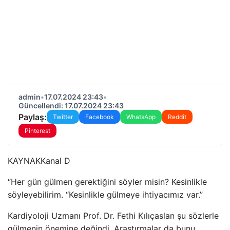
admin
•
17.07.2024 23:43
•
Güncellendi: 17.07.2024 23:43
Paylaş:
Twitter
Facebook
WhatsApp
Reddit
Pinterest
KAYNAK
Kanal D
“Her gün gülmen gerektiğini söyler misin? Kesinlikle
söyleyebilirim. “Kesinlikle gülmeye ihtiyacımız var.”
Kardiyoloji Uzmanı Prof. Dr. Fethi Kılıçaslan şu sözlerle
gülmenin önemine değindi. Araştırmalar da bunu