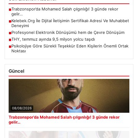
Trabzonspor’da Mohamed Salah çılgınlığı! 3 günde rekor
■
gelir…
Kelebek.Org İle Dijital İletişimin Sertifikalı Adresi Ve Muhabbet
■
Deneyimi
Profesyonel Elektronik Dönüşümü hem de Çevre Dönüşüm
■
THY, temmuz ayında 9,5 milyon yolcu taşıdı
■
Psikolojiye Göre Sürekli Teşekkür Eden Kişilerin Önemli Ortak
■
Noktası
Güncel
08/08/2026
Trabzonspor’da Mohamed Salah çılgınlığı! 3 günde rekor
gelir…