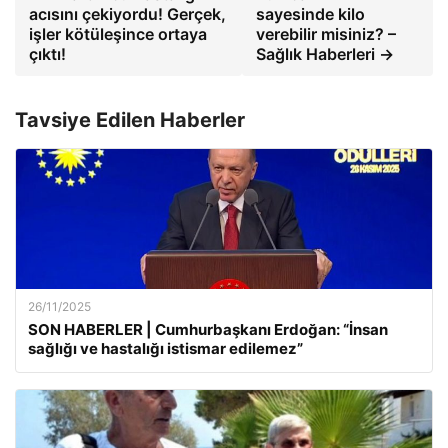
acısını çekiyordu! Gerçek,
sayesinde kilo
işler kötüleşince ortaya
verebilir misiniz? –
çıktı!
Sağlık Haberleri →
Tavsiye Edilen Haberler
26/11/2025
SON HABERLER | Cumhurbaşkanı Erdoğan: “İnsan
sağlığı ve hastalığı istismar edilemez”