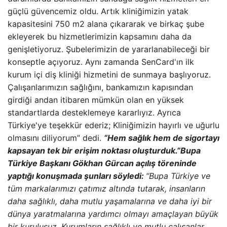
güçlü güvencemiz oldu. Artık kliniğimizin yatak
kapasitesini 750 m2 alana çıkararak ve birkaç şube
ekleyerek bu hizmetlerimizin kapsamını daha da
genişletiyoruz. Şubelerimizin de yararlanabileceği bir
konseptle açıyoruz. Aynı zamanda SenCard'ın ilk
kurum içi diş kliniği hizmetini de sunmaya başlıyoruz.
Çalışanlarımızın sağlığını, bankamızın kapısından
girdiği andan itibaren mümkün olan en yüksek
standartlarda desteklemeye kararlıyız. Ayrıca
Türkiye'ye teşekkür ederiz; Kliniğimizin hayırlı ve uğurlu
olmasını diliyorum” dedi.
“Hem sağlık hem de sigortayı
kapsayan tek bir erişim noktası oluşturduk.”
Bupa
Türkiye Başkanı Gökhan Gürcan açılış töreninde
yaptığı konuşmada şunları söyledi:
“Bupa Türkiye ve
tüm markalarımızı çatımız altında tutarak, insanların
daha sağlıklı, daha mutlu yaşamalarına ve daha iyi bir
dünya yaratmalarına yardımcı olmayı amaçlayan büyük
bir kuruluşuz. Kurumların sağlıklı ve mutlu çalışanlar