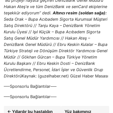
“Bu projeyi hayata geçiren DenizBank Genel Müdürü
Hakan Ateş'e ve tüm DenizBank ve senCard ekiplerine
teşekkür ediyorum” dedi.
Altıncı resim (soldan sağa):
Seda Orak – Bupa Acıbadem Sigorta Kurumsal Müşteri
Satış Direktörü // Tanju Kaya – DenizBank Yönetim
Kurulu Üyesi // Işıl Küçük – Bupa Acıbadem Sigorta
Satış Genel Müdür Yardımcısı // Hakan Ateş –
DenizBank Genel Müdürü // Ebru Keskin Kulalar – Bupa
Türkiye Strateji ve Dönüşüm Direktör Yardımcısı Genel
Müdür // Gökhan Gürcan – Bupa Türkiye Yönetim
Kurulu Başkanı // Ebru Keskin Dosti – DenizBank
Ücretlendirme, Personel, İdari İşler ve Güvenlik Grup
Direktörü
Kaynak: (guzelhaber.net) Güzel Haber Masası
—–Sponsorlu Bağlantılar—–
—–Sponsorlu Bağlantılar—–
← Yıllardır bu hastalığın
Yüz bakımınız