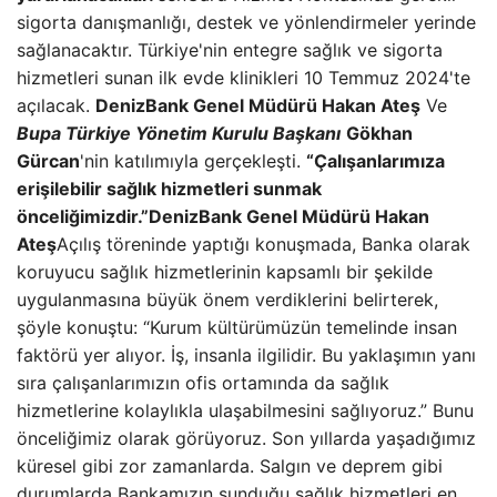
sigorta danışmanlığı, destek ve yönlendirmeler yerinde
sağlanacaktır. Türkiye'nin entegre sağlık ve sigorta
hizmetleri sunan ilk evde klinikleri 10 Temmuz 2024'te
açılacak.
DenizBank Genel Müdürü Hakan Ateş
Ve
Bupa Türkiye Yönetim Kurulu Başkanı
Gökhan
Gürcan
'nin katılımıyla gerçekleşti.
“Çalışanlarımıza
erişilebilir sağlık hizmetleri sunmak
önceliğimizdir.”
DenizBank Genel Müdürü Hakan
Ateş
Açılış töreninde yaptığı konuşmada, Banka olarak
koruyucu sağlık hizmetlerinin kapsamlı bir şekilde
uygulanmasına büyük önem verdiklerini belirterek,
şöyle konuştu: “Kurum kültürümüzün temelinde insan
faktörü yer alıyor. İş, insanla ilgilidir. Bu yaklaşımın yanı
sıra çalışanlarımızın ofis ortamında da sağlık
hizmetlerine kolaylıkla ulaşabilmesini sağlıyoruz.” Bunu
önceliğimiz olarak görüyoruz. Son yıllarda yaşadığımız
küresel gibi zor zamanlarda. Salgın ve deprem gibi
durumlarda Bankamızın sunduğu sağlık hizmetleri en