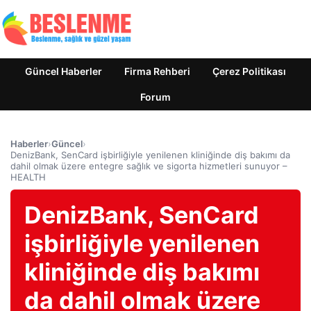
Güncel Haberler
Firma Rehberi
Çerez Politikası
Forum
Haberler
›
Güncel
›
DenizBank, SenCard işbirliğiyle yenilenen kliniğinde diş bakımı da
dahil olmak üzere entegre sağlık ve sigorta hizmetleri sunuyor –
HEALTH
DenizBank, SenCard
işbirliğiyle yenilenen
kliniğinde diş bakımı
da dahil olmak üzere