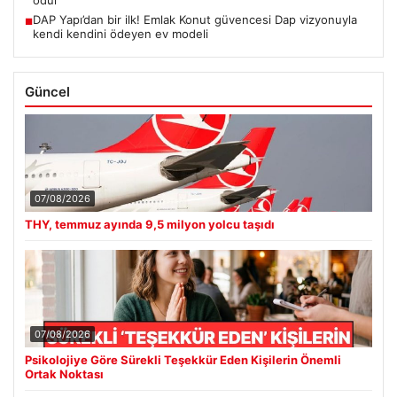
DAP Yapı’dan bir ilk! Emlak Konut güvencesi Dap vizyonuyla
■
kendi kendini ödeyen ev modeli
Güncel
07/08/2026
THY, temmuz ayında 9,5 milyon yolcu taşıdı
07/08/2026
Psikolojiye Göre Sürekli Teşekkür Eden Kişilerin Önemli
Ortak Noktası