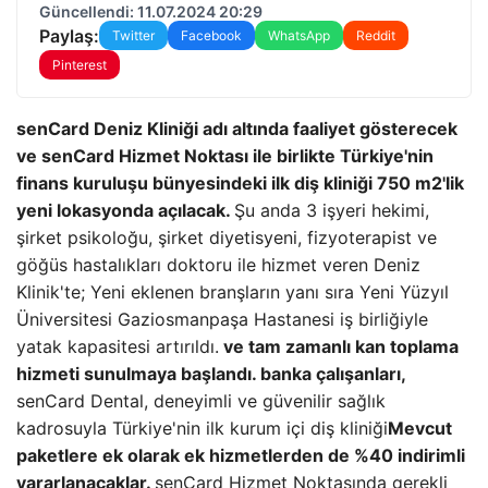
Güncellendi: 11.07.2024 20:29
Paylaş:
Twitter
Facebook
WhatsApp
Reddit
Pinterest
senCard Deniz Kliniği adı altında faaliyet gösterecek
ve senCard Hizmet Noktası ile birlikte Türkiye'nin
finans kuruluşu bünyesindeki ilk diş kliniği 750 m2'lik
yeni lokasyonda açılacak.
Şu anda 3 işyeri hekimi,
şirket psikoloğu, şirket diyetisyeni, fizyoterapist ve
göğüs hastalıkları doktoru ile hizmet veren Deniz
Klinik'te; Yeni eklenen branşların yanı sıra Yeni Yüzyıl
Üniversitesi Gaziosmanpaşa Hastanesi iş birliğiyle
yatak kapasitesi artırıldı.
ve tam zamanlı kan toplama
hizmeti sunulmaya başlandı.
banka çalışanları,
senCard Dental, deneyimli ve güvenilir sağlık
kadrosuyla Türkiye'nin ilk kurum içi diş kliniği
Mevcut
paketlere ek olarak ek hizmetlerden de %40 indirimli
yararlanacaklar.
senCard Hizmet Noktasında gerekli