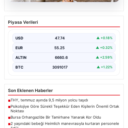
07.08.2026
Psikolojiye Göre Sürekli Teşekkür Eden
Piyasa Verileri
Kişilerin Önemli Ortak Noktası
Günlük yaşamda sürekli &apos;teşekkür ederim&apos;
ifadesini kullanmak, ilk bakışta yalnızca temel bir
USD
47.74
▲ +0.18%
nezaket kuralı…
EUR
55.25
▲ +0.32%
ALTIN
6660.6
▲ +2.59%
BTC
3091017
▲ +1.22%
Son Eklenen Haberler
THY, temmuz ayında 9,5 milyon yolcu taşıdı
■
Psikolojiye Göre Sürekli Teşekkür Eden Kişilerin Önemli Ortak
■
Noktası
Bursa Orhangazi’de Bir Tamirhane Yanarak Kor Oldu
■
2 yaşındaki bebeği Heimlich manevrasıyla kurtaran personele
■
ödül