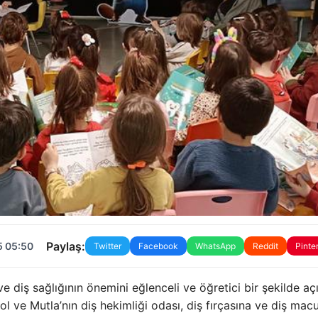
Paylaş:
5 05:50
Twitter
Facebook
WhatsApp
Reddit
Pinte
e diş sağlığının önemini eğlenceli ve öğretici bir şekilde açı
l ve Mutla’nın diş hekimliği odası, diş fırçasına ve diş ma