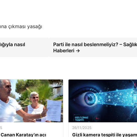
ına çıkması yasağı
ığıyla nasıl
Parti ile nasıl beslenmeliyiz? – Sağlı
Haberleri →
25
26/11/2025
. Canan Karatay’ın acı
Gizli kamera tespiti ile yaşa