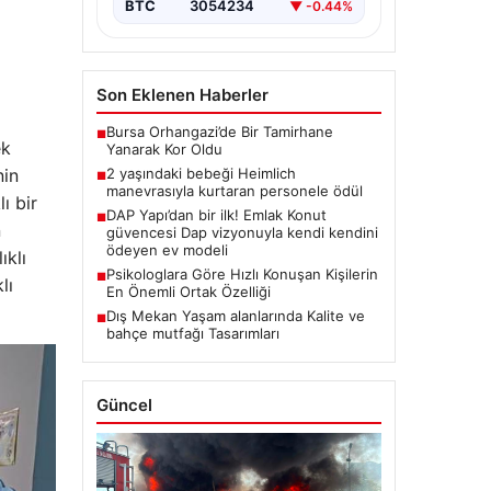
BTC
3054234
▼ -0.44%
Son Eklenen Haberler
Bursa Orhangazi’de Bir Tamirhane
■
ek
Yanarak Kor Oldu
nin
2 yaşındaki bebeği Heimlich
■
manevrasıyla kurtaran personele ödül
ı bir
DAP Yapı’dan bir ilk! Emlak Konut
■
n
güvencesi Dap vizyonuyla kendi kendini
ödeyen ev modeli
ıklı
Psikologlara Göre Hızlı Konuşan Kişilerin
■
lı
En Önemli Ortak Özelliği
Dış Mekan Yaşam alanlarında Kalite ve
■
bahçe mutfağı Tasarımları
Güncel