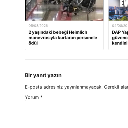
05/08/2026
04/08/20
2 yaşındaki bebeği Heimlich
DAP Yap
manevrasıyla kurtaran personele
güvence
ödül
kendini
Bir yanıt yazın
E-posta adresiniz yayınlanmayacak.
Gerekli ala
Yorum
*