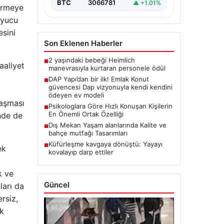
BTC
3066781
▲ +1.01%
tirmeye
uyucu
esini
Son Eklenen Haberler
2 yaşındaki bebeği Heimlich
■
aaliyet
manevrasıyla kurtaran personele ödül
DAP Yapı’dan bir ilk! Emlak Konut
■
güvencesi Dap vizyonuyla kendi kendini
ödeyen ev modeli
laşması
Psikologlara Göre Hızlı Konuşan Kişilerin
■
En Önemli Ortak Özelliği
inde de
Dış Mekan Yaşam alanlarında Kalite ve
■
bahçe mutfağı Tasarımları
Küfürleşme kavgaya dönüştü: Yayayı
■
ek
kovalayıp darp ettiler
k ve
Güncel
ları da
rsiz,
ok