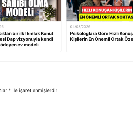
26
04/08/2026
ı’dan bir ilk! Emlak Konut
Psikologlara Göre Hızlı Konu
si Dap vizyonuyla kendi
Kişilerin En Önemli Ortak Özel
 ödeyen ev modeli
nlar
*
ile işaretlenmişlerdir