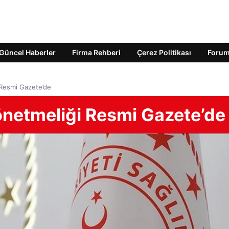
Güncel Haberler
Firma Rehberi
Çerez Politikası
Foru
 Resmi Gazete’de
önetmeliği Resmi Gazete’de