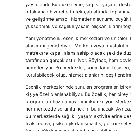
yayımlandı. Bu düzenleme, sağlıklı yaşamı destek
odaklanan hizmetlerin tek çatı altında toplanma
ve geliştirme amaçlı hizmetlerin sunumu büyük b
yükseltmek ve sağlıklı yaşam alışkanlıklarını te
Yeni yönetmelik, esenlik merkezleri ve üniteleri 
alanlarını genişletiyor. Merkezi veya müstakil b
metrekare kapalı alana sahip olacak şekilde düze
tarafından gerçekleştiriliyor. Böylece, hem dev
hedefleniyor. Bu merkezler, konaklama tesisleri,
kurulabilecek olup, hizmet alanlarını çeşitlendi
Esenlik merkezlerinde sunulan programlar, bireyl
kişiye özel planlanabiliyor. Bu özellik, her bire
programları hazırlamayı mümkün kılıyor. Merke
her merkezde sorumlu hekim bulunacak. Ayrıca, fi
bu merkezlerde sağlıklı yaşam aktivitelerine d
fizik tedavi, psikolojik danışmanlık, geleneksel 
farklı sağlıklı yaşam hizmeti sunulabilecek.