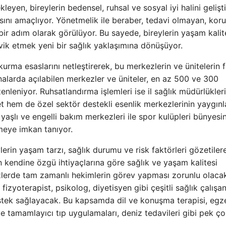
leyen, bireylerin bedensel, ruhsal ve sosyal iyi halini geliş
sını amaçlıyor. Yönetmelik ile beraber, tedavi olmayan, kor
ir adım olarak görülüyor. Bu sayede, bireylerin yaşam kalit
şvik etmek yeni bir sağlık yaklaşımına dönüşüyor.
kurma esaslarını netleştirerek, bu merkezlerin ve ünitelerin f
inalarda açılabilen merkezler ve üniteler, en az 500 ve 300
nleniyor. Ruhsatlandırma işlemleri ise il sağlık müdürlükleri
let hem de özel sektör destekli esenlik merkezlerinin yaygın
 yaşlı ve engelli bakım merkezleri ile spor kulüpleri bünyes
rmeye imkan tanıyor.
erin yaşam tarzı, sağlık durumu ve risk faktörleri gözetiler
yin kendine özgü ihtiyaçlarına göre sağlık ve yaşam kalitesi
zlerde tam zamanlı hekimlerin görev yapması zorunlu olaca
zyoterapist, psikolog, diyetisyen gibi çeşitli sağlık çalışan
estek sağlayacak. Bu kapsamda dil ve konuşma terapisi, egze
ve tamamlayıcı tıp uygulamaları, deniz tedavileri gibi pek ç