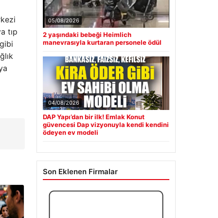
rkezi
05/08/2026
a tıp
2 yaşındaki bebeği Heimlich
manevrasıyla kurtaran personele ödül
gibi
ğlık
nya
04/08/2026
DAP Yapı’dan bir ilk! Emlak Konut
güvencesi Dap vizyonuyla kendi kendini
ödeyen ev modeli
Son Eklenen Firmalar