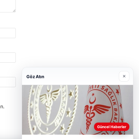
×
Göz Atın
n.
Güncel Haberler