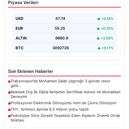
Piyasa Verileri
de Çevre Dönüşüm
İş dünyasında değişen teknoloji sayesinde şirketler
altyapı envanterlerini belirli aralıklarla yenilemektedir.
USD
47.74
▲ +0.18%
Söz konusu güncelleme…
EUR
55.25
▲ +0.32%
ALTIN
6660.6
▲ +2.59%
BTC
3092726
▲ +0.17%
Son Eklenen Haberler
Trabzonspor’da Mohamed Salah çılgınlığı! 3 günde rekor
■
gelir…
Kelebek.Org İle Dijital İletişimin Sertifikalı Adresi Ve Muhabbet
■
Deneyimi
Profesyonel Elektronik Dönüşümü hem de Çevre Dönüşüm
■
THY, temmuz ayında 9,5 milyon yolcu taşıdı
■
Psikolojiye Göre Sürekli Teşekkür Eden Kişilerin Önemli Ortak
■
Noktası