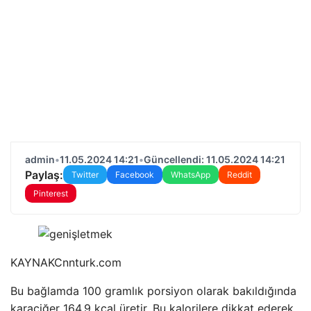
admin
•
11.05.2024 14:21
•
Güncellendi: 11.05.2024 14:21
Paylaş:
Twitter
Facebook
WhatsApp
Reddit
Pinterest
KAYNAK
Cnnturk.com
Bu bağlamda 100 gramlık porsiyon olarak bakıldığında
karaciğer 164,9 kcal üretir. Bu kalorilere dikkat ederek