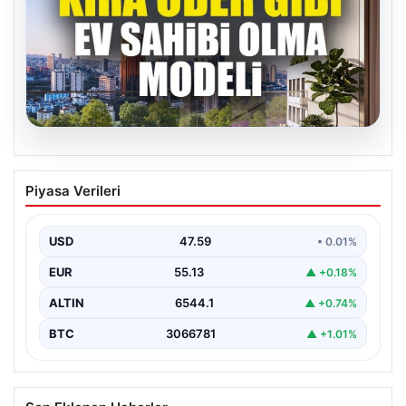
04.08.2026
DAP Yapı’dan bir ilk! Emlak Konut
Piyasa Verileri
güvencesi Dap vizyonuyla kendi
kendini ödeyen ev modeli
USD
47.59
• 0.01%
EUR
55.13
▲ +0.18%
ALTIN
6544.1
▲ +0.74%
BTC
3066781
▲ +1.01%