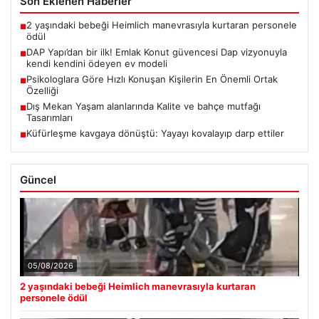
Son Eklenen Haberler
2 yaşındaki bebeği Heimlich manevrasıyla kurtaran personele
■
ödül
DAP Yapı’dan bir ilk! Emlak Konut güvencesi Dap vizyonuyla
■
kendi kendini ödeyen ev modeli
Psikologlara Göre Hızlı Konuşan Kişilerin En Önemli Ortak
■
Özelliği
Dış Mekan Yaşam alanlarında Kalite ve bahçe mutfağı
■
Tasarımları
Küfürleşme kavgaya dönüştü: Yayayı kovalayıp darp ettiler
■
Güncel
05/08/2026
2 yaşındaki bebeği Heimlich manevrasıyla kurtaran
personele ödül