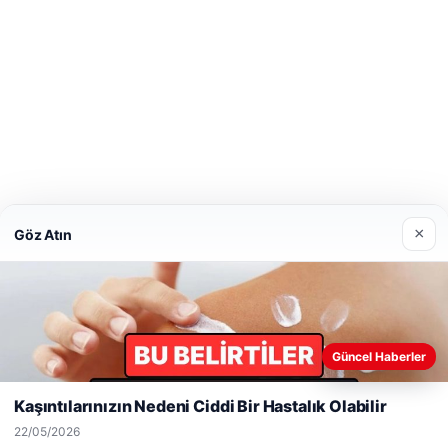
ub
o
×
Göz Atın
Web sitemizi nasıl kullandığınızı daha iyi anlayabilmek,
Güncel Haberler
deneyiminizi kişiselleştirmek ve geliştirmek amacıyla çerezler
kullanıyoruz.
Çerez Politikamız
Kaşıntılarınızın Nedeni Ciddi Bir Hastalık Olabilir
Reddet
Kabul Et
22/05/2026