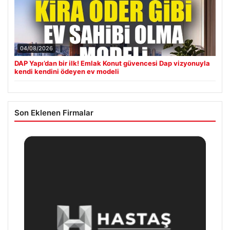
04/08/2026
DAP Yapı’dan bir ilk! Emlak Konut güvencesi Dap vizyonuyla
kendi kendini ödeyen ev modeli
Son Eklenen Firmalar