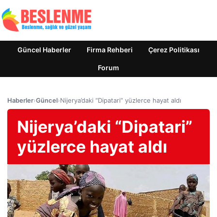
Güncel Haberler
Firma Rehberi
Çerez Politikası
Forum
Haberler
›
Güncel
›
Nijerya’daki “Dipatari” yüzlerce hayat aldı
Nijerya’daki “Dipatari”
yüzlerce hayat aldı