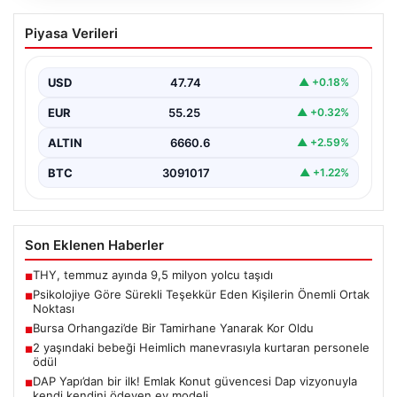
Psikolojiye Göre Sürekli Teşekkür Eden
Piyasa Verileri
Kişilerin Önemli Ortak Noktası
Günlük yaşamda sürekli &apos;teşekkür ederim&apos;
ifadesini kullanmak, ilk bakışta yalnızca temel bir
USD
47.74
▲ +0.18%
nezaket kuralı…
EUR
55.25
▲ +0.32%
ALTIN
6660.6
▲ +2.59%
BTC
3091017
▲ +1.22%
Son Eklenen Haberler
THY, temmuz ayında 9,5 milyon yolcu taşıdı
■
Psikolojiye Göre Sürekli Teşekkür Eden Kişilerin Önemli Ortak
■
Noktası
Bursa Orhangazi’de Bir Tamirhane Yanarak Kor Oldu
■
2 yaşındaki bebeği Heimlich manevrasıyla kurtaran personele
■
ödül
DAP Yapı’dan bir ilk! Emlak Konut güvencesi Dap vizyonuyla
■
kendi kendini ödeyen ev modeli