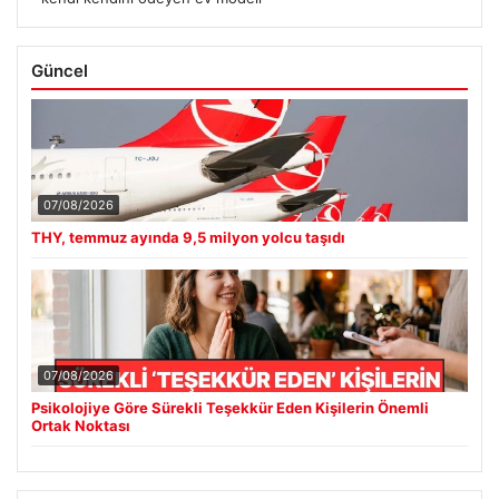
Güncel
07/08/2026
THY, temmuz ayında 9,5 milyon yolcu taşıdı
07/08/2026
Psikolojiye Göre Sürekli Teşekkür Eden Kişilerin Önemli
Ortak Noktası