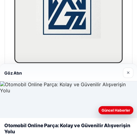
×
Göz Atın
Girne Night Club
01/05/2026
Güncel Haberler
Web sitemizi nasıl kullandığınızı daha iyi anlayabilmek,
deneyiminizi kişiselleştirmek ve geliştirmek amacıyla çerezler
Otomobil Online Parça: Kolay ve Güvenilir Alışverişin
kullanıyoruz.
Çerez Politikamız
Yolu
© 2026 Beslenme – Güncel Sağlık Haberleri
Reddet
Kabul Et