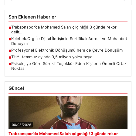
Son Eklenen Haberler
Trabzonspor’da Mohamed Salah çılgınlığı! 3 günde rekor
■
gelir…
Kelebek.Org İle Dijital İletişimin Sertifikalı Adresi Ve Muhabbet
■
Deneyimi
Profesyonel Elektronik Dönüşümü hem de Çevre Dönüşüm
■
THY, temmuz ayında 9,5 milyon yolcu taşıdı
■
Psikolojiye Göre Sürekli Teşekkür Eden Kişilerin Önemli Ortak
■
Noktası
Güncel
08/08/2026
Trabzonspor’da Mohamed Salah çılgınlığı! 3 günde rekor