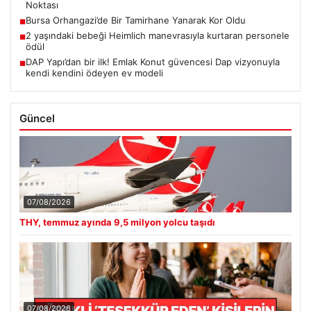
Noktası
Bursa Orhangazi’de Bir Tamirhane Yanarak Kor Oldu
■
2 yaşındaki bebeği Heimlich manevrasıyla kurtaran personele
■
ödül
DAP Yapı’dan bir ilk! Emlak Konut güvencesi Dap vizyonuyla
■
kendi kendini ödeyen ev modeli
Güncel
07/08/2026
THY, temmuz ayında 9,5 milyon yolcu taşıdı
07/08/2026