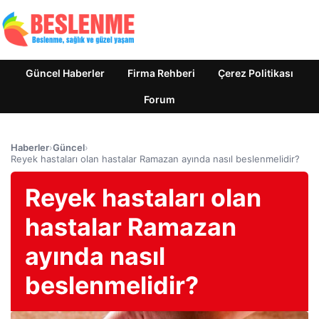
Güncel Haberler
Firma Rehberi
Çerez Politikası
Forum
Haberler
›
Güncel
›
Reyek hastaları olan hastalar Ramazan ayında nasıl beslenmelidir?
Reyek hastaları olan
hastalar Ramazan
ayında nasıl
beslenmelidir?