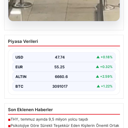
05.08.2026
2 yaşındaki bebeği Heimlich
Piyasa Verileri
manevrasıyla kurtaran personele ödül
{“title”: “2 Yaşındaki Bebeği Heimlich Manevrasıyla
Kurtaran Görevlilere Ödül Verildi”, “content”: “ İstanbul
USD
47.74
▲ +0.18%
Sabiha…
EUR
55.25
▲ +0.32%
ALTIN
6660.6
▲ +2.59%
BTC
3091017
▲ +1.22%
Son Eklenen Haberler
THY, temmuz ayında 9,5 milyon yolcu taşıdı
■
Psikolojiye Göre Sürekli Teşekkür Eden Kişilerin Önemli Ortak
■