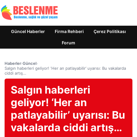
Güncel Haberler
Firma Rehberi
Çerez Politikası
Forum
Haberler
›
Güncel
›
Salgın haberleri geliyor! ‘Her an patlayabilir’ uyarısı: Bu vakalarda
ciddi artış…
Salgın haberleri
geliyor! ‘Her an
patlayabilir’ uyarısı: Bu
vakalarda ciddi artış…