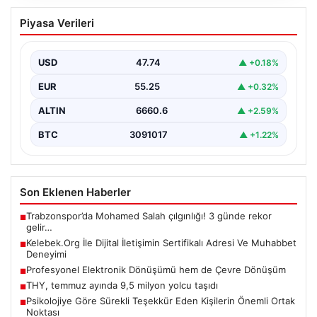
Kelebek.Org İle Dijital İletişimin
Piyasa Verileri
Sertifikalı Adresi Ve Muhabbet
Deneyimi
USD
47.74
▲ +0.18%
Sanal ortamında insanların kaliteli bir şekilde bağlantı
oluşturması büyük bir değer barındırmaktadır. Güncel
EUR
55.25
▲ +0.32%
olarak…
ALTIN
6660.6
▲ +2.59%
BTC
3091017
▲ +1.22%
Son Eklenen Haberler
Trabzonspor’da Mohamed Salah çılgınlığı! 3 günde rekor
■
gelir…
Kelebek.Org İle Dijital İletişimin Sertifikalı Adresi Ve Muhabbet
■
Deneyimi
Profesyonel Elektronik Dönüşümü hem de Çevre Dönüşüm
■
THY, temmuz ayında 9,5 milyon yolcu taşıdı
■
Psikolojiye Göre Sürekli Teşekkür Eden Kişilerin Önemli Ortak
■
Noktası