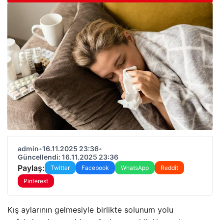
admin
•
16.11.2025 23:36
•
Güncellendi: 16.11.2025 23:36
Paylaş:
Twitter
Facebook
WhatsApp
Reddit
Pinterest
Kış aylarının gelmesiyle birlikte solunum yolu