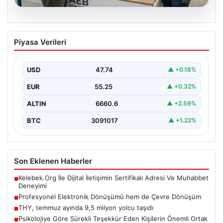
08.08.2026
Profesyonel Elektronik Dönüşümü hem
Piyasa Verileri
de Çevre Dönüşüm
İş dünyasında değişen teknoloji sayesinde şirketler
altyapı envanterlerini belirli aralıklarla yenilemektedir.
USD
47.74
▲ +0.18%
Söz konusu güncelleme…
EUR
55.25
▲ +0.32%
ALTIN
6660.6
▲ +2.59%
BTC
3091017
▲ +1.22%
Son Eklenen Haberler
Kelebek.Org İle Dijital İletişimin Sertifikalı Adresi Ve Muhabbet
■
Deneyimi
Profesyonel Elektronik Dönüşümü hem de Çevre Dönüşüm
■
THY, temmuz ayında 9,5 milyon yolcu taşıdı
■
Psikolojiye Göre Sürekli Teşekkür Eden Kişilerin Önemli Ortak
■