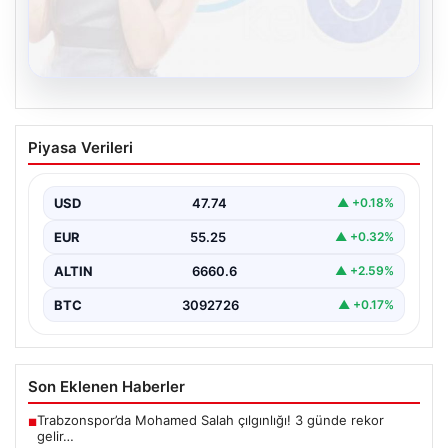
08.08.2026
Kelebek.Org İle Dijital İletişimin
Piyasa Verileri
Sertifikalı Adresi Ve Muhabbet
Deneyimi
USD
47.74
▲ +0.18%
Sanal ortamında insanların kaliteli bir şekilde bağlantı
oluşturması büyük bir değer barındırmaktadır. Güncel
EUR
55.25
▲ +0.32%
olarak…
ALTIN
6660.6
▲ +2.59%
BTC
3092726
▲ +0.17%
Son Eklenen Haberler
Trabzonspor’da Mohamed Salah çılgınlığı! 3 günde rekor
■
gelir…