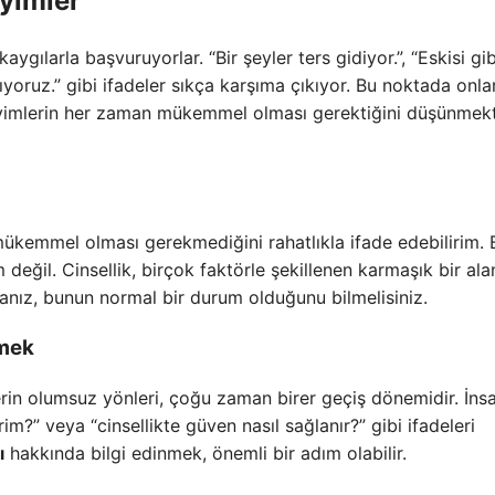
yimler
aygılarla başvuruyorlar. “Bir şeyler ters gidiyor.”, “Eskisi gib
yoruz.” gibi ifadeler sıkça karşıma çıkıyor. Bu noktada onla
neyimlerin her zaman mükemmel olması gerektiğini düşünmek
 mükemmel olması gerekmediğini rahatlıkla ifade edebilirim. 
ğil. Cinsellik, birçok faktörle şekillenen karmaşık bir ala
anız, bunun normal bir durum olduğunu bilmelisiniz.
lmek
erin olumsuz yönleri, çoğu zaman birer geçiş dönemidir. İnsa
rim?” veya “cinsellikte güven nasıl sağlanır?” gibi ifadeleri
ı
hakkında bilgi edinmek, önemli bir adım olabilir.