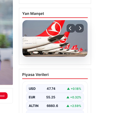
Yan Manşet
07.08.2026
THY, temmuz ayında 9,5
Piyasa Verileri
milyon yolcu taşıdı
USD
47.74
▲ +0.18%
rest
EUR
55.25
▲ +0.32%
ALTIN
6660.6
▲ +2.59%