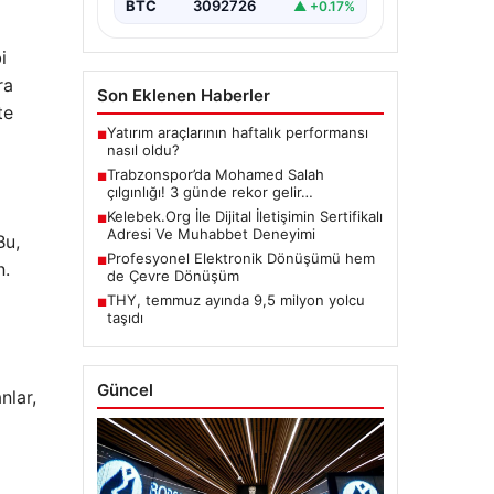
BTC
3092726
▲ +0.17%
i
ra
Son Eklenen Haberler
te
Yatırım araçlarının haftalık performansı
■
nasıl oldu?
Trabzonspor’da Mohamed Salah
■
çılgınlığı! 3 günde rekor gelir…
Kelebek.Org İle Dijital İletişimin Sertifikalı
■
Adresi Ve Muhabbet Deneyimi
Bu,
Profesyonel Elektronik Dönüşümü hem
■
n.
de Çevre Dönüşüm
THY, temmuz ayında 9,5 milyon yolcu
■
taşıdı
Güncel
nlar,