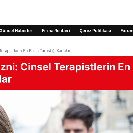
Güncel Haberler
Firma Rehberi
Çerez Politikası
Foru
 Terapistlerin En Fazla Tartıştığı Konular
İzni: Cinsel Terapistlerin En
lar