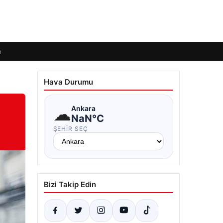
m
Hava Durumu
☁
Ankara
NaN°C
ŞEHIR SEÇ
Bizi Takip Edin