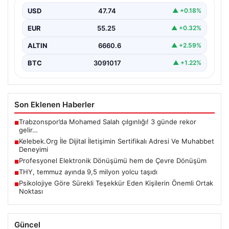
altyapı envanterlerini belirli aralıklarla yenilemektedir.
USD
47.74
▲ +0.18%
Söz konusu güncelleme…
EUR
55.25
▲ +0.32%
ALTIN
6660.6
▲ +2.59%
BTC
3091017
▲ +1.22%
Son Eklenen Haberler
Trabzonspor’da Mohamed Salah çılgınlığı! 3 günde rekor
■
gelir…
Kelebek.Org İle Dijital İletişimin Sertifikalı Adresi Ve Muhabbet
■
Deneyimi
Profesyonel Elektronik Dönüşümü hem de Çevre Dönüşüm
■
THY, temmuz ayında 9,5 milyon yolcu taşıdı
■
Psikolojiye Göre Sürekli Teşekkür Eden Kişilerin Önemli Ortak
■
Noktası
Güncel