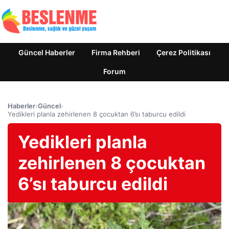
Güncel Haberler
Firma Rehberi
Çerez Politikası
Forum
Haberler
›
Güncel
›
Yedikleri planla zehirlenen 8 çocuktan 6’sı taburcu edildi
Yedikleri planla
zehirlenen 8 çocuktan
6’sı taburcu edildi