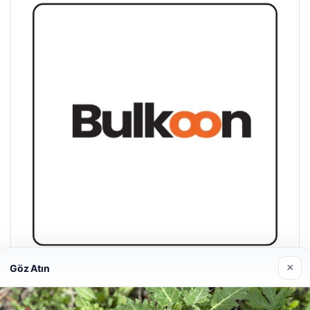
×
Göz Atın
Bulkoon Toptan Ayakkabı
03/05/2026