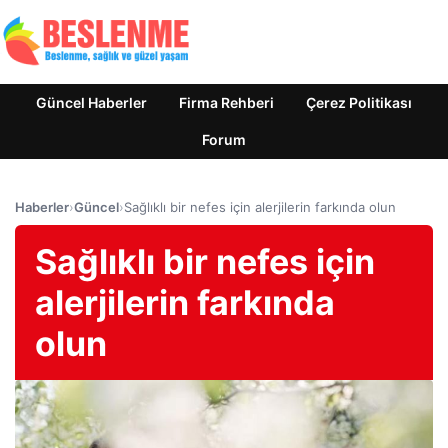
Güncel Haberler
Firma Rehberi
Çerez Politikası
Forum
Haberler
›
Güncel
›
Sağlıklı bir nefes için alerjilerin farkında olun
Sağlıklı bir nefes için
alerjilerin farkında
olun