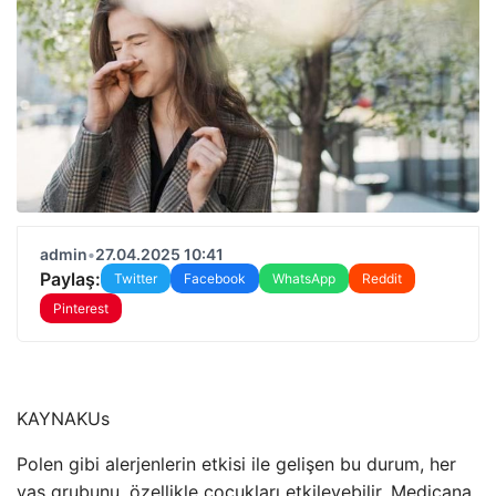
admin
•
27.04.2025 10:41
Paylaş:
Twitter
Facebook
WhatsApp
Reddit
Pinterest
KAYNAK
Us
Polen gibi alerjenlerin etkisi ile gelişen bu durum, her
yaş grubunu, özellikle çocukları etkileyebilir. Medicana