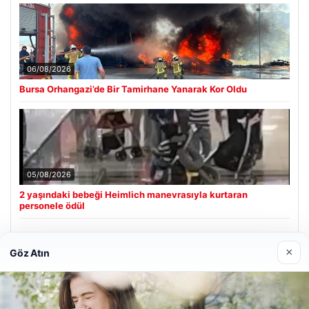
06/08/2026
Bursa Orhangazi’de Bir Tamirhane Yanarak Kor Oldu
05/08/2026
2 yaşındaki bebeği Heimlich manevrasıyla kurtaran
personele ödül
×
Göz Atın
Son Eklenen Firmalar