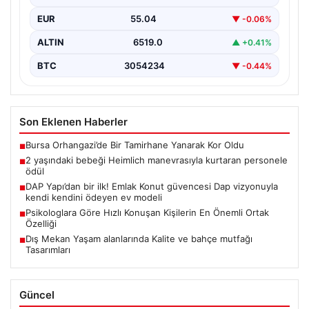
Sabiha…
EUR
55.04
▼ -0.06%
ALTIN
6519.0
▲ +0.41%
BTC
3054234
▼ -0.44%
Son Eklenen Haberler
Bursa Orhangazi’de Bir Tamirhane Yanarak Kor Oldu
■
2 yaşındaki bebeği Heimlich manevrasıyla kurtaran personele
■
ödül
DAP Yapı’dan bir ilk! Emlak Konut güvencesi Dap vizyonuyla
■
kendi kendini ödeyen ev modeli
Psikologlara Göre Hızlı Konuşan Kişilerin En Önemli Ortak
■
Özelliği
Dış Mekan Yaşam alanlarında Kalite ve bahçe mutfağı
■
Tasarımları
Güncel