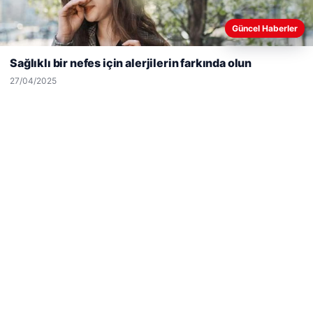
Web sitemizi nasıl kullandığınızı daha iyi anlayabilmek,
Güncel Haberler
deneyiminizi kişiselleştirmek ve geliştirmek amacıyla çerezler
kullanıyoruz.
Çerez Politikamız
Sağlıklı bir nefes için alerjilerin farkında olun
Reddet
Kabul Et
27/04/2025
Hastaş Beton
26/05/2026