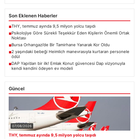
Son Eklenen Haberler
THY, temmuz ayında 9,5 milyon yolcu taşıdı
■
Psikolojiye Göre Sürekli Teşekkür Eden Kişilerin Önemli Ortak
■
Noktası
Bursa Orhangazi’de Bir Tamirhane Yanarak Kor Oldu
■
2 yaşındaki bebeği Heimlich manevrasıyla kurtaran personele
■
ödül
DAP Yapı’dan bir ilk! Emlak Konut güvencesi Dap vizyonuyla
■
kendi kendini ödeyen ev modeli
Güncel
07/08/2026
THY, temmuz ayında 9,5 milyon yolcu taşıdı