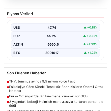
07.08.2026
Psikolojiye Göre Sürekli Teşekkür Eden
Piyasa Verileri
Kişilerin Önemli Ortak Noktası
Günlük yaşamda sürekli &apos;teşekkür ederim&apos;
ifadesini kullanmak, ilk bakışta yalnızca temel bir
USD
47.74
▲ +0.18%
nezaket kuralı…
EUR
55.25
▲ +0.32%
ALTIN
6660.6
▲ +2.59%
BTC
3091017
▲ +1.22%
Son Eklenen Haberler
THY, temmuz ayında 9,5 milyon yolcu taşıdı
■
Psikolojiye Göre Sürekli Teşekkür Eden Kişilerin Önemli Ortak
■
Noktası
Bursa Orhangazi’de Bir Tamirhane Yanarak Kor Oldu
■
2 yaşındaki bebeği Heimlich manevrasıyla kurtaran personele
■
ödül
DAP Yapı’dan bir ilk! Emlak Konut güvencesi Dap vizyonuyla