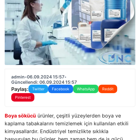
admin
•
06.09.2024 15:57
•
Güncellendi: 06.09.2024 15:57
Paylaş:
Twitter
Facebook
WhatsApp
Reddit
Pinterest
Boya sökücü
ürünler, çeşitli yüzeylerden boya ve
kaplama tabakalarını temizlemek için kullanılan etkili
kimyasallardır. Endüstriyel temizlikte sıklıkla
başvurulan bu ürünler, hem zaman hem de iş gücü