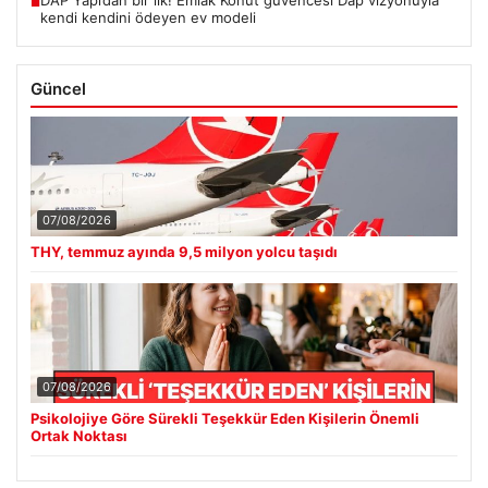
■
kendi kendini ödeyen ev modeli
Güncel
07/08/2026
THY, temmuz ayında 9,5 milyon yolcu taşıdı
07/08/2026
Psikolojiye Göre Sürekli Teşekkür Eden Kişilerin Önemli
Ortak Noktası