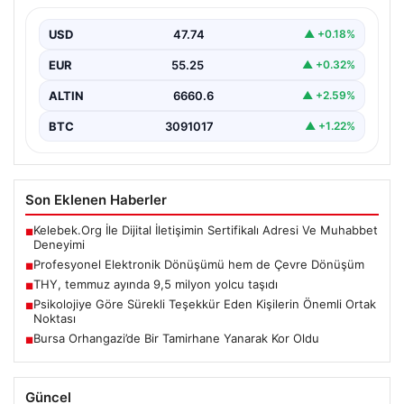
İş dünyasında değişen teknoloji sayesinde şirketler
altyapı envanterlerini belirli aralıklarla yenilemektedir.
USD
47.74
▲ +0.18%
Söz konusu güncelleme…
EUR
55.25
▲ +0.32%
ALTIN
6660.6
▲ +2.59%
BTC
3091017
▲ +1.22%
Son Eklenen Haberler
Kelebek.Org İle Dijital İletişimin Sertifikalı Adresi Ve Muhabbet
■
Deneyimi
Profesyonel Elektronik Dönüşümü hem de Çevre Dönüşüm
■
THY, temmuz ayında 9,5 milyon yolcu taşıdı
■
Psikolojiye Göre Sürekli Teşekkür Eden Kişilerin Önemli Ortak
■
Noktası
Bursa Orhangazi’de Bir Tamirhane Yanarak Kor Oldu
■
Güncel