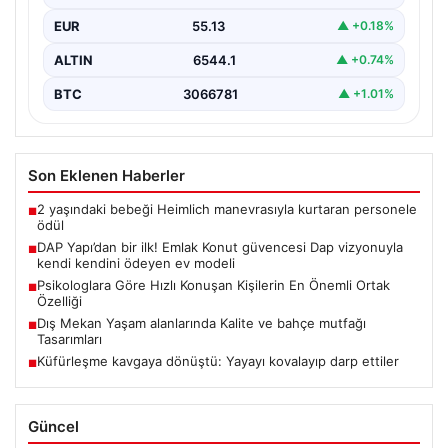
EUR
55.13
▲ +0.18%
ALTIN
6544.1
▲ +0.74%
BTC
3066781
▲ +1.01%
Son Eklenen Haberler
2 yaşındaki bebeği Heimlich manevrasıyla kurtaran personele
■
ödül
DAP Yapı’dan bir ilk! Emlak Konut güvencesi Dap vizyonuyla
■
kendi kendini ödeyen ev modeli
Psikologlara Göre Hızlı Konuşan Kişilerin En Önemli Ortak
■
Özelliği
Dış Mekan Yaşam alanlarında Kalite ve bahçe mutfağı
■
Tasarımları
Küfürleşme kavgaya dönüştü: Yayayı kovalayıp darp ettiler
■
Güncel