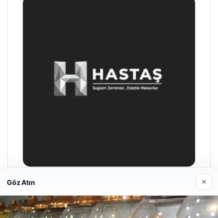
×
Göz Atın
Hastaş Beton
26/05/2026