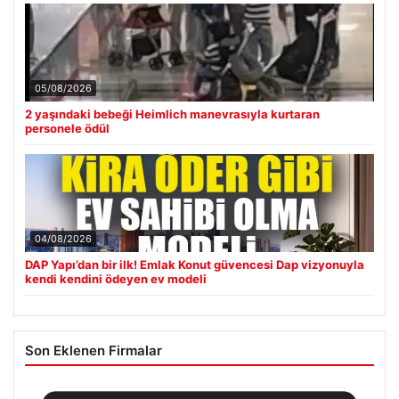
05/08/2026
2 yaşındaki bebeği Heimlich manevrasıyla kurtaran
personele ödül
04/08/2026
DAP Yapı’dan bir ilk! Emlak Konut güvencesi Dap vizyonuyla
kendi kendini ödeyen ev modeli
Son Eklenen Firmalar