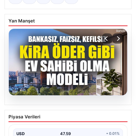
Yan Manşet
04.08.2026
DAP Yapı’dan bir ilk! Emlak Konut
Piyasa Verileri
güvencesi Dap vizyonuyla kendi
kendini ödeyen ev modeli
USD
47.59
• 0.01%