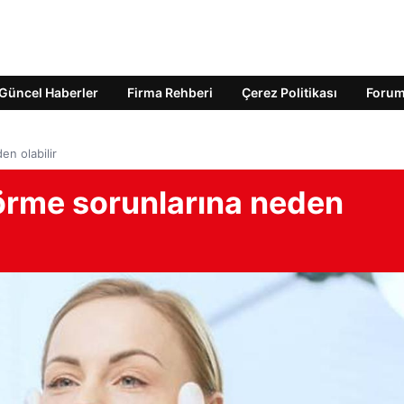
Güncel Haberler
Firma Rehberi
Çerez Politikası
Foru
n olabilir
örme sorunlarına neden