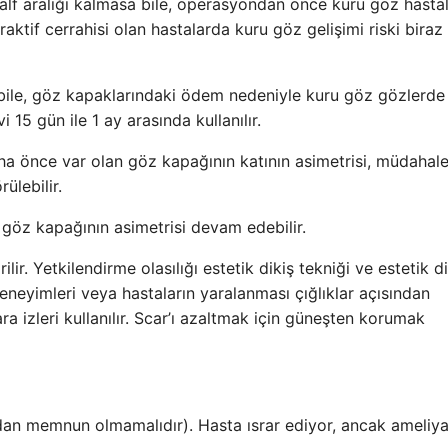
alf aralığı kalmasa bile, operasyondan önce kuru göz hastalı
fraktif cerrahisi olan hastalarda kuru göz gelişimi riski bira
ile, göz kapaklarındaki ödem nedeniyle kuru göz gözlerde
 15 gün ile 1 ay arasında kullanılır.
aha önce var olan göz kapağının katının asimetrisi, müdahal
ülebilir.
göz kapağının asimetrisi devam edebilir.
ilir. Yetkilendirme olasılığı estetik dikiş tekniği ve estetik d
eneyimleri veya hastaların yaralanması çığlıklar açısından
 yara izleri kullanılır. Scar’ı azaltmak için güneşten korumak
n memnun olmamalıdır). Hasta ısrar ediyor, ancak ameliya