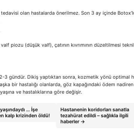
 tedavisi olan hastalarda önerilmez. Son 3 ay içinde Botox’l
.
?
lf piozu (düşük valf), çatının kıvrımının düzeltilmesi tekni
-3 gündür. Dikiş yaptıktan sonra, kozmetik yönü optimal h
a başka bir hastalığı olanlarda, göz kapağındaki ödem nadiren
yaşına ve hastalıklarına göre değişir.
 yaşındaydı … İşe
Hastanenin koridorları sanatla
en kalp krizinden öldü!
tezahürat edildi – sağlıkla ilgili
haberler →