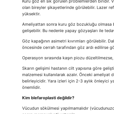
Kuru göz en sık görülen problemlerden biridir. V
olan bireyler şikayetlerinde görülebilir. Lazer re
yüksektir.
Ameliyattan sonra kuru göz bozukluğu olmasa b
gelişebilir. Bu nedenle yapay gözyaşları ile tedavi
Göz kapağının asimetri kıvrımları görülebilir. D
öncesinde cerrah tarafından göz ardı edilirse gör
Operasyon sırasında kaşın piozu düzeltilmezse, 
Skarın gelişimi hastanın cilt yapısına göre geliştir
malzemesi kullanılarak azalır. Önceki ameliyat d
belirleyicidir. Yara izleri için 2-3 aylık önleyici
önemlidir.
Kim blefaroplasti değildir?
Vücudun sökülmesi yapılmamalıdır (vücudunuzda