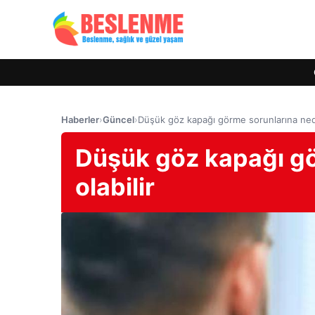
Haberler
›
Güncel
›
Düşük göz kapağı görme sorunlarına nede
Düşük göz kapağı g
olabilir