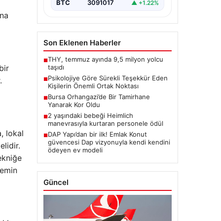
BTC
3091017
▲ +1.22%
ına
Son Eklenen Haberler
THY, temmuz ayında 9,5 milyon yolcu
■
taşıdı
bir
Psikolojiye Göre Sürekli Teşekkür Eden
.
■
Kişilerin Önemli Ortak Noktası
Bursa Orhangazi’de Bir Tamirhane
■
Yanarak Kor Oldu
2 yaşındaki bebeği Heimlich
■
manevrasıyla kurtaran personele ödül
, lokal
DAP Yapı’dan bir ilk! Emlak Konut
■
güvencesi Dap vizyonuyla kendi kendini
lidir.
ödeyen ev modeli
ekniğe
nemin
Güncel