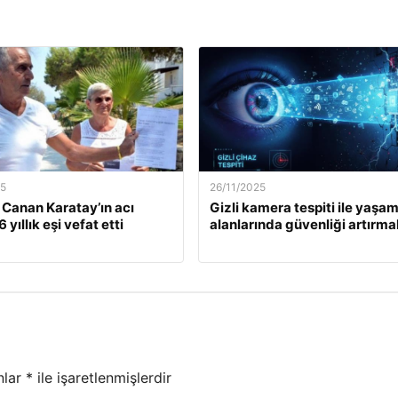
25
26/11/2025
. Canan Karatay’ın acı
Gizli kamera tespiti ile yaşa
 yıllık eşi vefat etti
alanlarında güvenliği artırma
nlar
*
ile işaretlenmişlerdir