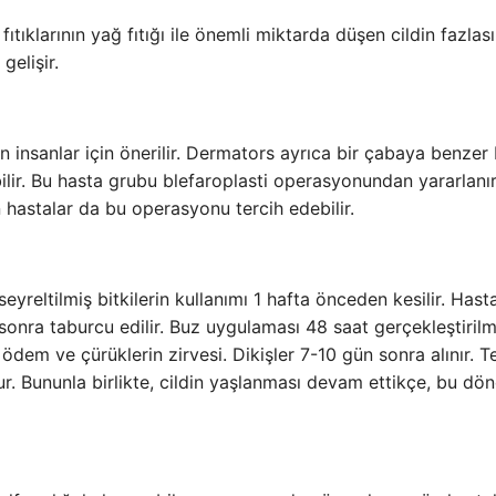
tıklarının yağ fıtığı ile önemli miktarda düşen cildin fazlas
gelişir.
insanlar için önerilir. Dermators ayrıca bir çabaya benzer 
lir. Bu hasta grubu blefaroplasti operasyonundan yararlanır
n hastalar da bu operasyonu tercih edebilir.
yreltilmiş bitkilerin kullanımı 1 hafta önceden kesilir. Hasta
sonra taburcu edilir. Buz uygulaması 48 saat gerçekleştirilme
em ve çürüklerin zirvesi. Dikişler 7-10 gün sonra alınır. T
ur. Bununla birlikte, cildin yaşlanması devam ettikçe, bu dö