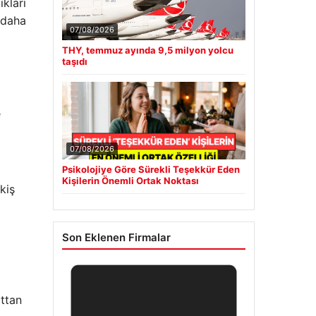
kları
z daha
07/08/2026
THY, temmuz ayında 9,5 milyon yolcu
taşıdı
e
07/08/2026
Psikolojiye Göre Sürekli Teşekkür Eden
Kişilerin Önemli Ortak Noktası
ikiş
Son Eklenen Firmalar
ttan