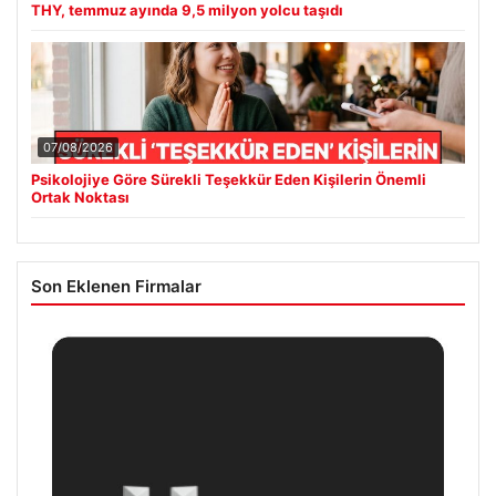
THY, temmuz ayında 9,5 milyon yolcu taşıdı
07/08/2026
Psikolojiye Göre Sürekli Teşekkür Eden Kişilerin Önemli
Ortak Noktası
Son Eklenen Firmalar