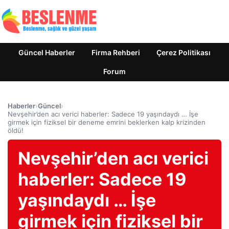
Güncel Haberler
Firma Rehberi
Çerez Politikası
Forum
Haberler
›
Güncel
›
Nevşehir’den acı verici haberler: Sadece 19 yaşındaydı … İşe
girmek için fiziksel bir deneme emrini beklerken kalp krizinden
öldü!
Nevşehir’den acı verici
haberler: Sadece 19
yaşındaydı … İşe
girmek için fiziksel bir