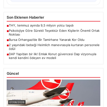
Son Eklenen Haberler
THY, temmuz ayında 9,5 milyon yolcu taşıdı
■
Psikolojiye Göre Sürekli Teşekkür Eden Kişilerin Önemli Ortak
■
Noktası
Bursa Orhangazi’de Bir Tamirhane Yanarak Kor Oldu
■
2 yaşındaki bebeği Heimlich manevrasıyla kurtaran personele
■
ödül
DAP Yapı’dan bir ilk! Emlak Konut güvencesi Dap vizyonuyla
■
kendi kendini ödeyen ev modeli
Güncel
07/08/2026