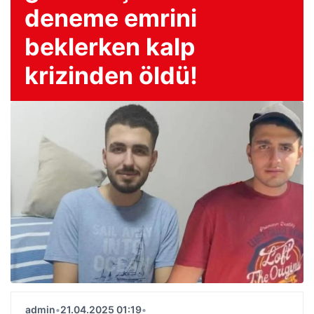
deneme emrini
beklerken kalp
krizinden öldü!
admin
•
21.04.2025 01:19
•