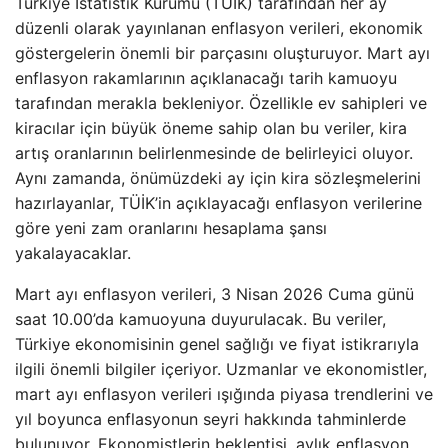
Türkiye İstatistik Kurumu (TÜİK) tarafından her ay
düzenli olarak yayınlanan enflasyon verileri, ekonomik
göstergelerin önemli bir parçasını oluşturuyor. Mart ayı
enflasyon rakamlarının açıklanacağı tarih kamuoyu
tarafından merakla bekleniyor. Özellikle ev sahipleri ve
kiracılar için büyük öneme sahip olan bu veriler, kira
artış oranlarının belirlenmesinde de belirleyici oluyor.
Aynı zamanda, önümüzdeki ay için kira sözleşmelerini
hazırlayanlar, TÜİK’in açıklayacağı enflasyon verilerine
göre yeni zam oranlarını hesaplama şansı
yakalayacaklar.
Mart ayı enflasyon verileri, 3 Nisan 2026 Cuma günü
saat 10.00’da kamuoyuna duyurulacak. Bu veriler,
Türkiye ekonomisinin genel sağlığı ve fiyat istikrarıyla
ilgili önemli bilgiler içeriyor. Uzmanlar ve ekonomistler,
mart ayı enflasyon verileri ışığında piyasa trendlerini ve
yıl boyunca enflasyonun seyri hakkında tahminlerde
bulunuyor. Ekonomistlerin beklentisi, aylık enflasyon