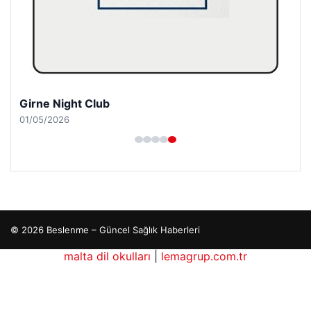
Girne Night Club
01/05/2026
© 2026 Beslenme – Güncel Sağlık Haberleri
malta dil okulları
|
lemagrup.com.tr
tcio
Lordhub