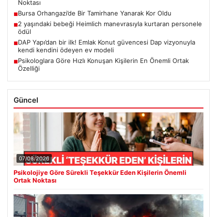
Noktası
Bursa Orhangazi’de Bir Tamirhane Yanarak Kor Oldu
■
2 yaşındaki bebeği Heimlich manevrasıyla kurtaran personele
■
ödül
DAP Yapı’dan bir ilk! Emlak Konut güvencesi Dap vizyonuyla
■
kendi kendini ödeyen ev modeli
Psikologlara Göre Hızlı Konuşan Kişilerin En Önemli Ortak
■
Özelliği
Güncel
07/08/2026
Psikolojiye Göre Sürekli Teşekkür Eden Kişilerin Önemli
Ortak Noktası