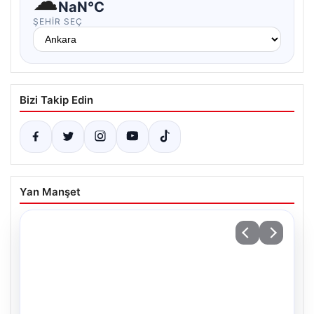
☁
NaN°C
ŞEHIR SEÇ
Bizi Takip Edin
Yan Manşet