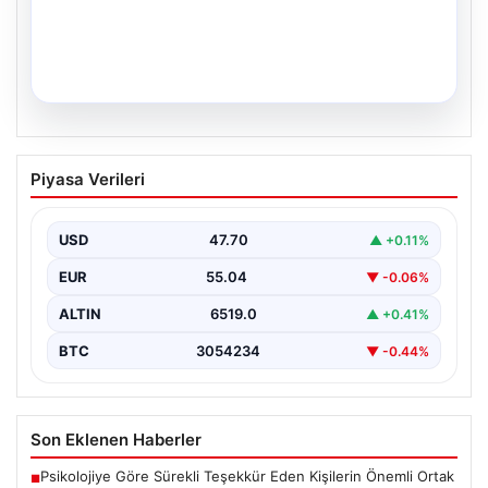
04.08.2026
Dış Mekan Yaşam alanlarında Kalite ve
Piyasa Verileri
bahçe mutfağı Tasarımları
Günümüz dünyasında dış mekan sosyal alanlar,
konutların en önemli alanlarından bir tanesi durumuna
USD
47.70
▲ +0.11%
ulaşmıştır.…
EUR
55.04
▼ -0.06%
ALTIN
6519.0
▲ +0.41%
BTC
3054234
▼ -0.44%
Son Eklenen Haberler
Psikolojiye Göre Sürekli Teşekkür Eden Kişilerin Önemli Ortak
■