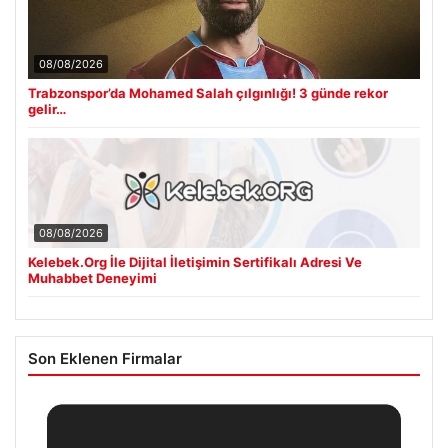
08/08/2026
Trabzonspor’da Mohamed Salah çılgınlığı! 3 günde rekor
gelir…
08/08/2026
Kelebek.Org İle Dijital İletişimin Sertifikalı Adresi Ve
Muhabbet Deneyimi
Son Eklenen Firmalar