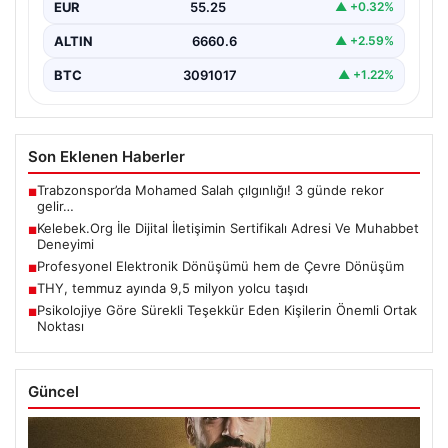
EUR
55.25
▲ +0.32%
ALTIN
6660.6
▲ +2.59%
BTC
3091017
▲ +1.22%
Son Eklenen Haberler
Trabzonspor’da Mohamed Salah çılgınlığı! 3 günde rekor
■
gelir…
Kelebek.Org İle Dijital İletişimin Sertifikalı Adresi Ve Muhabbet
■
Deneyimi
Profesyonel Elektronik Dönüşümü hem de Çevre Dönüşüm
■
THY, temmuz ayında 9,5 milyon yolcu taşıdı
■
Psikolojiye Göre Sürekli Teşekkür Eden Kişilerin Önemli Ortak
■
Noktası
Güncel