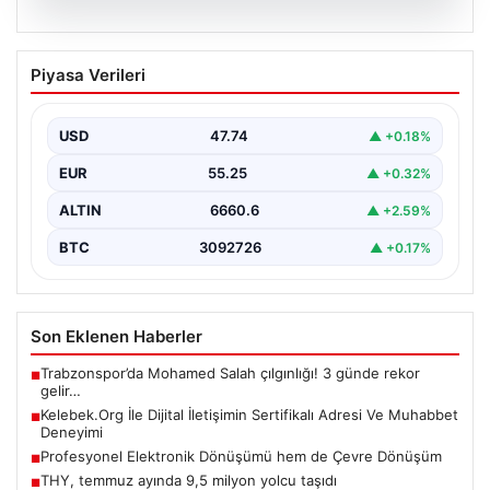
08.08.2026
Kelebek.Org İle Dijital İletişimin
Piyasa Verileri
Sertifikalı Adresi Ve Muhabbet
Deneyimi
USD
47.74
▲ +0.18%
Sanal ortamında insanların kaliteli bir şekilde bağlantı
oluşturması büyük bir değer barındırmaktadır. Güncel
EUR
55.25
▲ +0.32%
olarak…
ALTIN
6660.6
▲ +2.59%
BTC
3092726
▲ +0.17%
Son Eklenen Haberler
Trabzonspor’da Mohamed Salah çılgınlığı! 3 günde rekor
■
gelir…
Kelebek.Org İle Dijital İletişimin Sertifikalı Adresi Ve Muhabbet
■
Deneyimi
Profesyonel Elektronik Dönüşümü hem de Çevre Dönüşüm
■
THY, temmuz ayında 9,5 milyon yolcu taşıdı
■