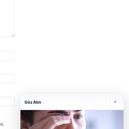
×
Göz Atın
n.