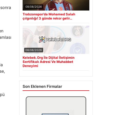
08/08/2026
 sonra
Trabzonspor’da Mohamed Salah
çılgınlığı! 3 günde rekor gelir…
en
amlası
08/08/2026
Kelebek.Org İle Dijital İletişimin
Sertifikalı Adresi Ve Muhabbet
la
Deneyimi
se,
Son Eklenen Firmalar
üpü