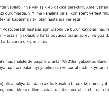
nda yapılabilir ve yaklaşık 45 dakika gerektirir. Ameliyattan
ı durumlarda, yırtılma kanalına bir silikon stent yerleştirilir.
ekrar kapanma riski olan hastalara yerleştirilir.
. Postoperatif hastalar ağrı olabilir ve burun kayıpları nadir
yor. Hastalar yaklaşık 3 hafta boyunca burun spreyi ve göz d
hafta sonra dikişler alınır.
rahi müdahalelerde başarılı oranlar %80’den yüksektir. Bunun
liyat sonrası bakım iyi yapılmazsa ve cerrahi teknik yetersiz
lığı ilk ameliyattan daha azdır. Kanalda birçok kez ameliyat
ngıcında bloke edilen hastalarda, özel cerrahinin bir cam t