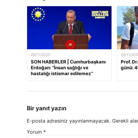
26/11/2025
26/11/20
SON HABERLER | Cumhurbaşkanı
Prof. Dr
Erdoğan: “İnsan sağlığı ve
günü: 46
hastalığı istismar edilemez”
Bir yanıt yazın
E-posta adresiniz yayınlanmayacak.
Gerekli ala
Yorum
*