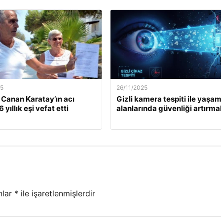
25
26/11/2025
. Canan Karatay’ın acı
Gizli kamera tespiti ile yaşa
 yıllık eşi vefat etti
alanlarında güvenliği artırma
nlar
*
ile işaretlenmişlerdir