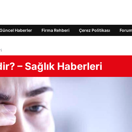
Güncel Haberler
Firma Rehberi
Çerez Politikası
Foru
i
ir? – Sağlık Haberleri