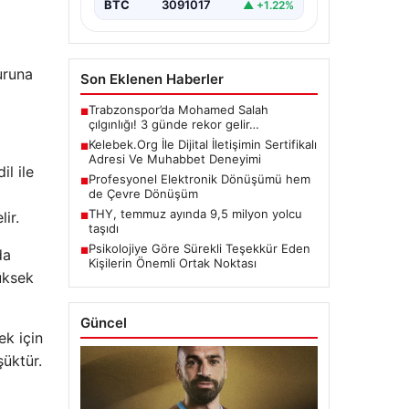
BTC
3091017
▲ +1.22%
uruna
Son Eklenen Haberler
Trabzonspor’da Mohamed Salah
■
çılgınlığı! 3 günde rekor gelir…
Kelebek.Org İle Dijital İletişimin Sertifikalı
■
Adresi Ve Muhabbet Deneyimi
il ile
Profesyonel Elektronik Dönüşümü hem
■
de Çevre Dönüşüm
THY, temmuz ayında 9,5 milyon yolcu
ir.
■
taşıdı
Psikolojiye Göre Sürekli Teşekkür Eden
■
da
Kişilerin Önemli Ortak Noktası
üksek
Güncel
ek için
şüktür.