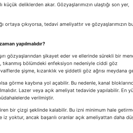
küçük deliklerden akar. Gözyaşlarımızın ulaştığı son yer,
ğı ortaya çıkıyorsa, tedavi ameliyattır ve gözyaşlarımızın b
 zaman yapılmalıdır?
şırı gözyaşlarından şikayet eder ve ellerinde sürekli bir mend
da, tıkanmış bölümdeki enfeksiyon nedeniyle ciddi göz
valflerde şişme, kızarıklık ve şiddetli göz ağrısı meydana gel
lsa görme kaybına yol açabilir. Bu nedenle, kanal blokların
malıdır. Lazer veya açık ameliyat tedavide yapılabilir. En y
üdahalelerde verilmiştir.
n bir çizgi şeklinde kalabilir. Bu izni minimum hale getirm
de iz yoktur, ancak başarılı oranlar açık ameliyattan daha dü