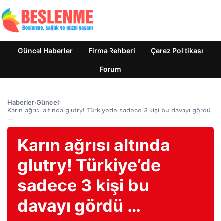
Güncel Haberler
Firma Rehberi
Çerez Politikası
Forum
Haberler
›
Güncel
›
Karın ağrısı altında glutry! Türkiye’de sadece 3 kişi bu davayı gördü
…
Karın ağrısı altında
glutry! Türkiye’de
sadece 3 kişi bu
davayı gördü …