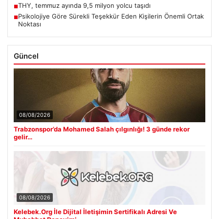
THY, temmuz ayında 9,5 milyon yolcu taşıdı
■
Psikolojiye Göre Sürekli Teşekkür Eden Kişilerin Önemli Ortak
■
Noktası
Güncel
08/08/2026
Trabzonspor’da Mohamed Salah çılgınlığı! 3 günde rekor
gelir…
08/08/2026
Kelebek.Org İle Dijital İletişimin Sertifikalı Adresi Ve