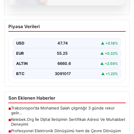
08.08.2026
Kelebek.Org İle Dijital İletişimin
Piyasa Verileri
Sertifikalı Adresi Ve Muhabbet
Deneyimi
USD
47.74
▲ +0.18%
Sanal ortamında insanların kaliteli bir şekilde bağlantı
oluşturması büyük bir değer barındırmaktadır. Güncel
EUR
55.25
▲ +0.32%
olarak…
ALTIN
6660.6
▲ +2.59%
BTC
3091017
▲ +1.22%
Son Eklenen Haberler
Trabzonspor’da Mohamed Salah çılgınlığı! 3 günde rekor
■
gelir…
Kelebek.Org İle Dijital İletişimin Sertifikalı Adresi Ve Muhabbet
■
Deneyimi
Profesyonel Elektronik Dönüşümü hem de Çevre Dönüşüm
■