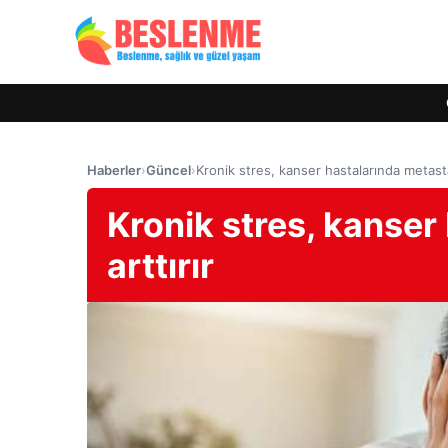
Haberler
›
Güncel
›
Kronik stres, kanser hastalarında metastaz
Kronik stres, kanser
arttırır