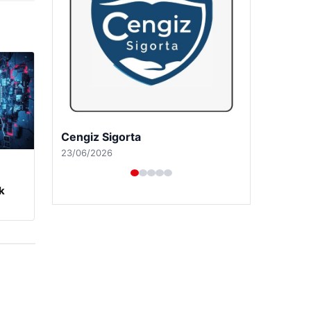
Hastaş Beton
26/05/2026
m
k