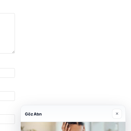
×
Göz Atın