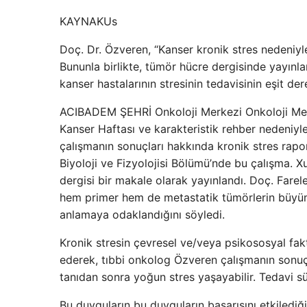
KAYNAK
Us
Doç. Dr. Özveren, “Kanser kronik stres nedeniyle
Bununla birlikte, tümör hücre dergisinde yayınla
kanser hastalarının stresinin tedavisinin eşit d
ACIBADEM ŞEHRİ Onkoloji Merkezi Onkoloji Med
Kanser Haftası ve karakteristik rehber nedeniyle
çalışmanın sonuçları hakkında kronik stres rapo
Biyoloji ve Fizyolojisi Bölümü’nde bu çalışma. 
dergisi bir makale olarak yayınlandı. Doç. Farel
hem primer hem de metastatik tümörlerin büyümes
anlamaya odaklandığını söyledi.
Kronik stresin çevresel ve/veya psikososyal fakt
ederek, tıbbi onkolog Özveren çalışmanın sonuçla
tanıdan sonra yoğun stres yaşayabilir. Tedavi sür
Bu duyguların bu duyguların başarısını etkilediğ