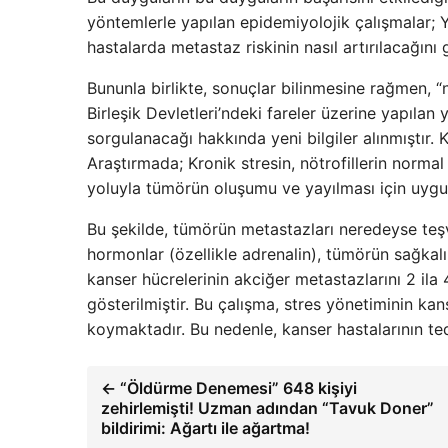
yöntemlerle yapılan epidemiyolojik çalışmalar; 
hastalarda metastaz riskinin nasıl artırılacağını
Bununla birlikte, sonuçlar bilinmesine rağmen, “
Birleşik Devletleri’ndeki fareler üzerine yapıla
sorgulanacağı hakkında yeni bilgiler alınmıştır. K
Araştırmada; Kronik stresin, nötrofillerin normal
yoluyla tümörün oluşumu ve yayılması için uygun 
Bu şekilde, tümörün metastazları neredeyse teşvi
hormonlar (özellikle adrenalin), tümörün sağkalı
kanser hücrelerinin akciğer metastazlarını 2 ila 4
gösterilmiştir. Bu çalışma, stres yönetiminin ka
koymaktadır. Bu nedenle, kanser hastalarının ted
← “Öldürme Denemesi” 648 kişiyi
zehirlemişti! Uzman adından “Tavuk Doner”
bildirimi: Ağartı ile ağartma!