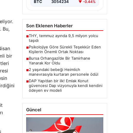
BTC
3054234
▼ -0.44%
liyor.
Son Eklenen Haberler
. Bu,
THY, temmuz ayında 9,5 milyon yolcu
■
taşıdı
Psikolojiye Göre Sürekli Teşekkür Eden
Nisan
■
Kişilerin Önemli Ortak Noktası
li bir
Bursa Orhangazi’de Bir Tamirhane
■
leri
Yanarak Kor Oldu
2 yaşındaki bebeği Heimlich
resi
■
manevrasıyla kurtaran personele ödül
esin
DAP Yapı’dan bir ilk! Emlak Konut
■
rdiğini
güvencesi Dap vizyonuyla kendi kendini
ödeyen ev modeli
it
Güncel
rı
i