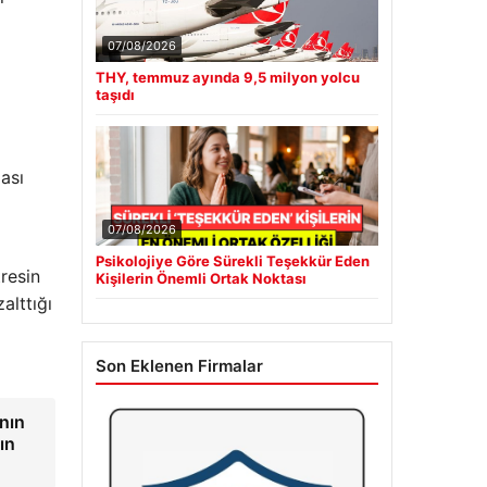
07/08/2026
THY, temmuz ayında 9,5 milyon yolcu
taşıdı
ması
07/08/2026
Psikolojiye Göre Sürekli Teşekkür Eden
resin
Kişilerin Önemli Ortak Noktası
alttığı
Son Eklenen Firmalar
ının
ın