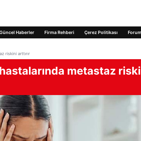
Güncel Haberler
Firma Rehberi
Çerez Politikası
Foru
 riskini arttırır
 hastalarında metastaz riski