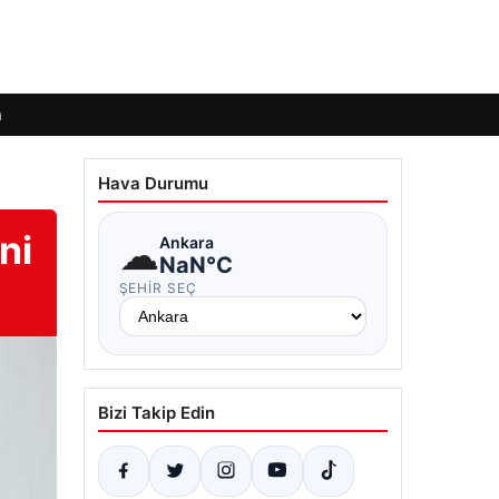
m
Hava Durumu
ni
☁
Ankara
NaN°C
ŞEHIR SEÇ
Bizi Takip Edin