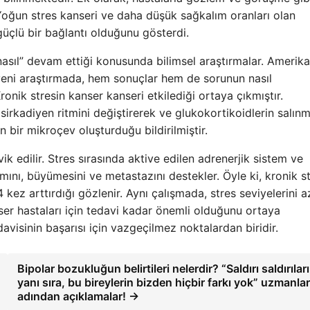
Yoğun stres kanseri ve daha düşük sağkalım oranları olan
 güçlü bir bağlantı olduğunu gösterdi.
nasıl” devam ettiği konusunda bilimsel araştırmalar. Amerika
n yeni araştırmada, hem sonuçlar hem de sorunun nasıl
ronik stresin kanser kanseri etkilediği ortaya çıkmıştır.
 sirkadiyen ritmini değiştirerek ve glukokortikoidlerin salın
bir mikroçev oluşturduğu bildirilmiştir.
k edilir. Stres sırasında aktive edilen adrenerjik sistem ve
mını, büyümesini ve metastazını destekler. Öyle ki, kronik st
 kez arttırdığı gözlenir. Aynı çalışmada, stres seviyelerini az
nser hastaları için tedavi kadar önemli olduğunu ortaya
avisinin başarısı için vazgeçilmez noktalardan biridir.
Bipolar bozukluğun belirtileri nelerdir? “Saldırı saldırılar
yanı sıra, bu bireylerin bizden hiçbir farkı yok” uzmanlar
adından açıklamalar! →