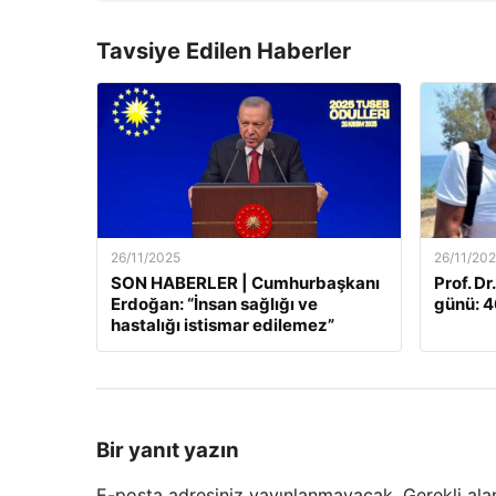
Tavsiye Edilen Haberler
26/11/2025
26/11/20
SON HABERLER | Cumhurbaşkanı
Prof. Dr
Erdoğan: “İnsan sağlığı ve
günü: 46
hastalığı istismar edilemez”
Bir yanıt yazın
E-posta adresiniz yayınlanmayacak.
Gerekli ala