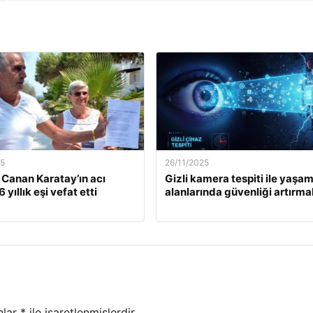
25
26/11/2025
. Canan Karatay’ın acı
Gizli kamera tespiti ile yaşa
 yıllık eşi vefat etti
alanlarında güvenliği artırma
nlar
*
ile işaretlenmişlerdir