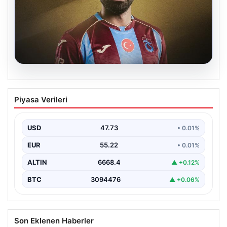
08.08.2026
Trabzonspor’da Mohamed Salah
Piyasa Verileri
çılgınlığı! 3 günde rekor gelir…
USD
47.73
• 0.01%
EUR
55.22
• 0.01%
ALTIN
6668.4
▲ +0.12%
BTC
3094476
▲ +0.06%
Son Eklenen Haberler