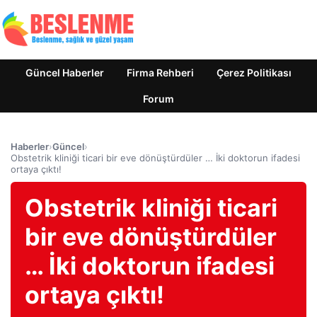
Güncel Haberler
Firma Rehberi
Çerez Politikası
Forum
Haberler
›
Güncel
›
Obstetrik kliniği ticari bir eve dönüştürdüler … İki doktorun ifadesi
ortaya çıktı!
Obstetrik kliniği ticari
bir eve dönüştürdüler
… İki doktorun ifadesi
ortaya çıktı!