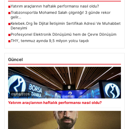
Yatırım araçlarının haftalık performansı nasıl oldu?
■
Trabzonspor’da Mohamed Salah çılgınlığı! 3 günde rekor
■
gelir…
Kelebek.Org İle Dijital İletişimin Sertifikalı Adresi Ve Muhabbet
■
Deneyimi
Profesyonel Elektronik Dönüşümü hem de Çevre Dönüşüm
■
THY, temmuz ayında 9,5 milyon yolcu taşıdı
■
Güncel
09/08/2026
Yatırım araçlarının haftalık performansı nasıl oldu?