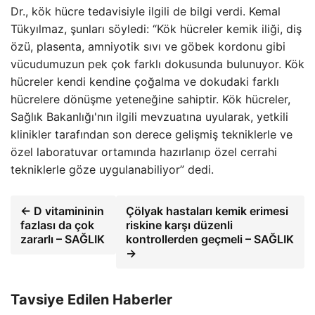
Dr., kök hücre tedavisiyle ilgili de bilgi verdi. Kemal
Tükyılmaz, şunları söyledi: “Kök hücreler kemik iliği, diş
özü, plasenta, amniyotik sıvı ve göbek kordonu gibi
vücudumuzun pek çok farklı dokusunda bulunuyor. Kök
hücreler kendi kendine çoğalma ve dokudaki farklı
hücrelere dönüşme yeteneğine sahiptir. Kök hücreler,
Sağlık Bakanlığı'nın ilgili mevzuatına uyularak, yetkili
klinikler tarafından son derece gelişmiş tekniklerle ve
özel laboratuvar ortamında hazırlanıp özel cerrahi
tekniklerle göze uygulanabiliyor” dedi.
← D vitamininin
Çölyak hastaları kemik erimesi
fazlası da çok
riskine karşı düzenli
zararlı – SAĞLIK
kontrollerden geçmeli – SAĞLIK
→
Tavsiye Edilen Haberler