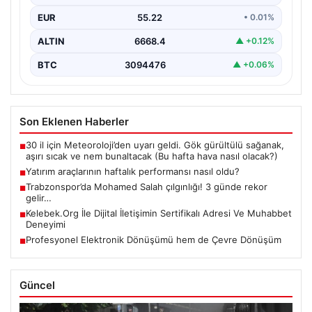
EUR
55.22
• 0.01%
ALTIN
6668.4
▲ +0.12%
BTC
3094476
▲ +0.06%
Son Eklenen Haberler
30 il için Meteoroloji’den uyarı geldi. Gök gürültülü sağanak,
■
aşırı sıcak ve nem bunaltacak (Bu hafta hava nasıl olacak?)
Yatırım araçlarının haftalık performansı nasıl oldu?
■
Trabzonspor’da Mohamed Salah çılgınlığı! 3 günde rekor
■
gelir…
Kelebek.Org İle Dijital İletişimin Sertifikalı Adresi Ve Muhabbet
■
Deneyimi
Profesyonel Elektronik Dönüşümü hem de Çevre Dönüşüm
■
Güncel