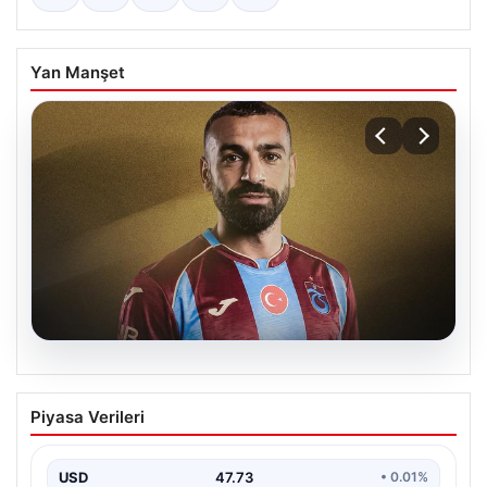
Yan Manşet
08.08.2026
Trabzonspor’da Mohamed Salah
Piyasa Verileri
çılgınlığı! 3 günde rekor gelir…
USD
47.73
• 0.01%