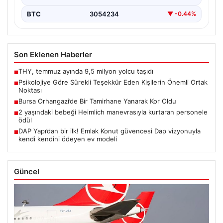
BTC
3054234
▼ -0.44%
Son Eklenen Haberler
THY, temmuz ayında 9,5 milyon yolcu taşıdı
■
Psikolojiye Göre Sürekli Teşekkür Eden Kişilerin Önemli Ortak
■
Noktası
Bursa Orhangazi’de Bir Tamirhane Yanarak Kor Oldu
■
2 yaşındaki bebeği Heimlich manevrasıyla kurtaran personele
■
ödül
DAP Yapı’dan bir ilk! Emlak Konut güvencesi Dap vizyonuyla
■
kendi kendini ödeyen ev modeli
Güncel