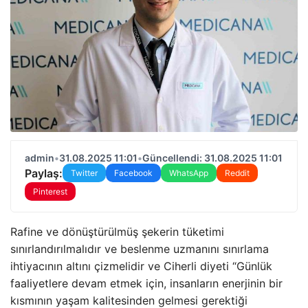
admin
•
31.08.2025 11:01
•
Güncellendi: 31.08.2025 11:01
Paylaş:
Twitter
Facebook
WhatsApp
Reddit
Pinterest
Rafine ve dönüştürülmüş şekerin tüketimi
sınırlandırılmalıdır ve beslenme uzmanını sınırlama
ihtiyacının altını çizmelidir ve Ciherli diyeti “Günlük
faaliyetlere devam etmek için, insanların enerjinin bir
kısmının yaşam kalitesinden gelmesi gerektiği