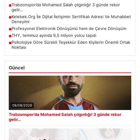
Trabzonspor’da Mohamed Salah çılgınlığı! 3 günde rekor
■
gelir…
Kelebek.Org İle Dijital İletişimin Sertifikalı Adresi Ve Muhabbet
■
Deneyimi
Profesyonel Elektronik Dönüşümü hem de Çevre Dönüşüm
■
THY, temmuz ayında 9,5 milyon yolcu taşıdı
■
Psikolojiye Göre Sürekli Teşekkür Eden Kişilerin Önemli Ortak
■
Noktası
Güncel
08/08/2026
Trabzonspor’da Mohamed Salah çılgınlığı! 3 günde rekor
gelir…