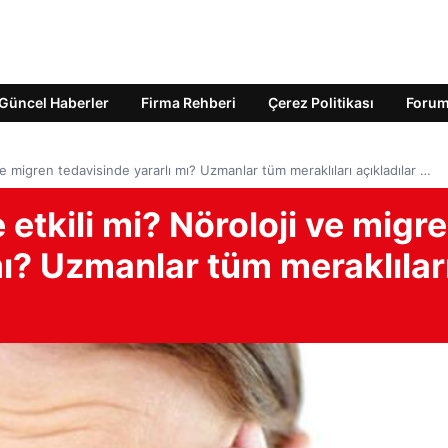
Güncel Haberler
Firma Rehberi
Çerez Politikası
Foru
ve migren tedavisinde yararlı mı? Uzmanlar tüm meraklıları açıkladılar …
 etkili mi? Nöroloji ve migr
mı? Uzmanlar tüm meraklılar