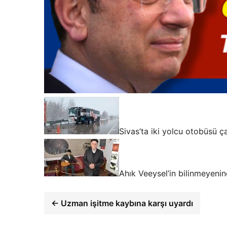
Sivas’ta iki yolcu otobüsü ça
Ahık Veeysel’in bilinmeyenin
← Uzman işitme kaybına karşı uyardı