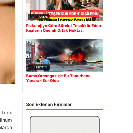
07/08/2026
Psikolojiye Göre Sürekli Teşekkür Eden
Kişilerin Önemli Ortak Noktası
06/08/2026
Bursa Orhangazi’de Bir Tamirhane
Yanarak Kor Oldu
Son Eklenen Firmalar
 Tıbbi
ulinum
alarda