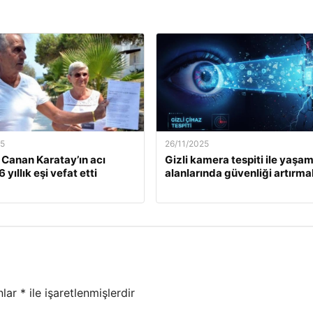
25
26/11/2025
. Canan Karatay’ın acı
Gizli kamera tespiti ile yaşa
 yıllık eşi vefat etti
alanlarında güvenliği artırma
nlar
*
ile işaretlenmişlerdir