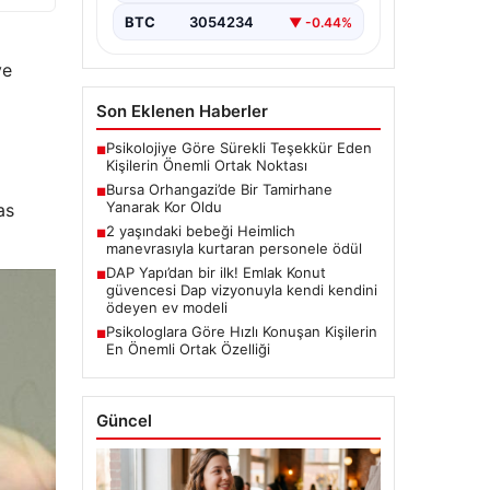
BTC
3054234
▼ -0.44%
ve
Son Eklenen Haberler
Psikolojiye Göre Sürekli Teşekkür Eden
■
Kişilerin Önemli Ortak Noktası
Bursa Orhangazi’de Bir Tamirhane
■
Yanarak Kor Oldu
as
2 yaşındaki bebeği Heimlich
■
manevrasıyla kurtaran personele ödül
DAP Yapı’dan bir ilk! Emlak Konut
■
güvencesi Dap vizyonuyla kendi kendini
ödeyen ev modeli
Psikologlara Göre Hızlı Konuşan Kişilerin
■
En Önemli Ortak Özelliği
Güncel