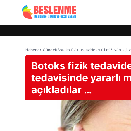
Haberler
›
Güncel
›
Botoks fizik tedavide etkili mi? Nöroloji 
Botoks fizik tedavide
tedavisinde yararlı 
açıkladılar …