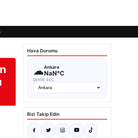
m
Hava Durumu
en
☁
Ankara
NaN°C
ı
ŞEHIR SEÇ
Bizi Takip Edin