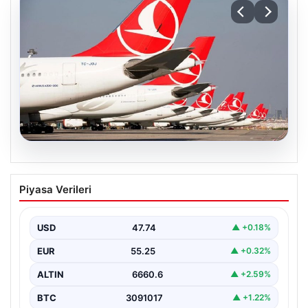
07.08.2026
THY, temmuz ayında 9,5 milyon yolcu
Piyasa Verileri
taşıdı
USD
47.74
▲ +0.18%
EUR
55.25
▲ +0.32%
ALTIN
6660.6
▲ +2.59%
BTC
3091017
▲ +1.22%