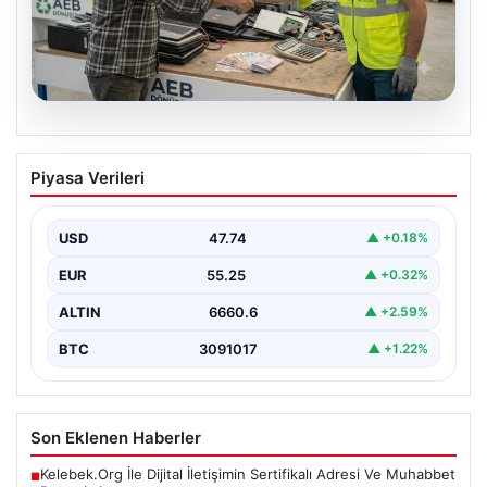
08.08.2026
Profesyonel Elektronik Dönüşümü hem
Piyasa Verileri
de Çevre Dönüşüm
İş dünyasında değişen teknoloji sayesinde şirketler
altyapı envanterlerini belirli aralıklarla yenilemektedir.
USD
47.74
▲ +0.18%
Söz konusu güncelleme…
EUR
55.25
▲ +0.32%
ALTIN
6660.6
▲ +2.59%
BTC
3091017
▲ +1.22%
Son Eklenen Haberler
Kelebek.Org İle Dijital İletişimin Sertifikalı Adresi Ve Muhabbet
■