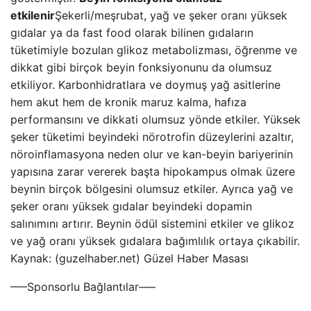
etkilenir
Şekerli/meşrubat, yağ ve şeker oranı yüksek
gıdalar ya da fast food olarak bilinen gıdaların
tüketimiyle bozulan glikoz metabolizması, öğrenme ve
dikkat gibi birçok beyin fonksiyonunu da olumsuz
etkiliyor. Karbonhidratlara ve doymuş yağ asitlerine
hem akut hem de kronik maruz kalma, hafıza
performansını ve dikkati olumsuz yönde etkiler. Yüksek
şeker tüketimi beyindeki nörotrofin düzeylerini azaltır,
nöroinflamasyona neden olur ve kan-beyin bariyerinin
yapısına zarar vererek başta hipokampus olmak üzere
beynin birçok bölgesini olumsuz etkiler. Ayrıca yağ ve
şeker oranı yüksek gıdalar beyindeki dopamin
salınımını artırır. Beynin ödül sistemini etkiler ve glikoz
ve yağ oranı yüksek gıdalara bağımlılık ortaya çıkabilir.
Kaynak: (guzelhaber.net) Güzel Haber Masası
—–Sponsorlu Bağlantılar—–