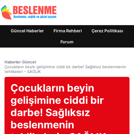
Güncel Haberler
Firma Rehberi
Çerez Politikası
Forum
Haberler
›
Güncel
›
Çocukların beyin gelişimine ciddi bir darbe! Sağlıksız beslenmenin
tehlikeleri – SAĞLIK
Çocukların beyin
gelişimine ciddi bir
darbe! Sağlıksız
beslenmenin