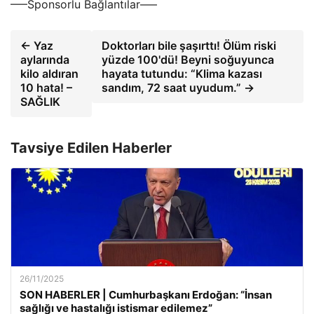
—–Sponsorlu Bağlantılar—–
← Yaz
Doktorları bile şaşırttı! Ölüm riski
aylarında
yüzde 100'dü! Beyni soğuyunca
kilo aldıran
hayata tutundu: “Klima kazası
10 hata! –
sandım, 72 saat uyudum.” →
SAĞLIK
Tavsiye Edilen Haberler
26/11/2025
SON HABERLER | Cumhurbaşkanı Erdoğan: “İnsan
sağlığı ve hastalığı istismar edilemez”