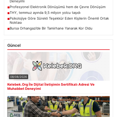
Deneyimi
Profesyonel Elektronik Dönüşümü hem de Çevre Dönüşüm
■
THY, temmuz ayında 9,5 milyon yolcu taşıdı
■
Psikolojiye Göre Sürekli Teşekkür Eden Kişilerin Önemli Ortak
■
Noktası
Bursa Orhangazi’de Bir Tamirhane Yanarak Kor Oldu
■
Güncel
08/08/2026
Kelebek.Org İle Dijital İletişimin Sertifikalı Adresi Ve
Muhabbet Deneyimi