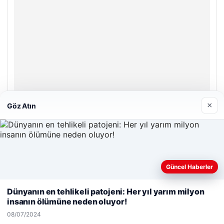
×
Göz Atın
Bulkoon Toptan Ayakkabı
03/05/2026
Güncel Haberler
Web sitemizi nasıl kullandığınızı daha iyi anlayabilmek,
deneyiminizi kişiselleştirmek ve geliştirmek amacıyla çerezler
Dünyanın en tehlikeli patojeni: Her yıl yarım milyon
kullanıyoruz.
Çerez Politikamız
insanın ölümüne neden oluyor!
© 2026 Beslenme – Güncel Sağlık Haberleri
Reddet
Kabul Et
08/07/2024
malta dil okulları
|
lemagrup.com.tr