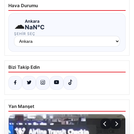
Hava Durumu
☁
Ankara
NaN°C
ŞEHIR SEÇ
Bizi Takip Edin
Yan Manşet