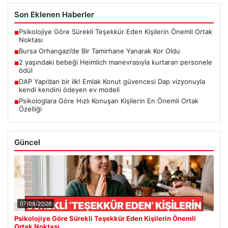
Son Eklenen Haberler
Psikolojiye Göre Sürekli Teşekkür Eden Kişilerin Önemli Ortak
■
Noktası
Bursa Orhangazi’de Bir Tamirhane Yanarak Kor Oldu
■
2 yaşındaki bebeği Heimlich manevrasıyla kurtaran personele
■
ödül
DAP Yapı’dan bir ilk! Emlak Konut güvencesi Dap vizyonuyla
■
kendi kendini ödeyen ev modeli
Psikologlara Göre Hızlı Konuşan Kişilerin En Önemli Ortak
■
Özelliği
Güncel
07/08/2026
Psikolojiye Göre Sürekli Teşekkür Eden Kişilerin Önemli
Ortak Noktası