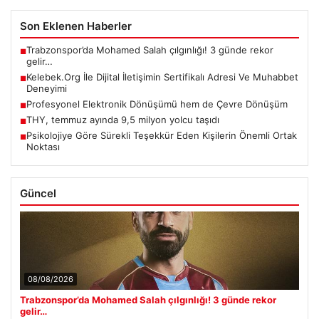
Son Eklenen Haberler
Trabzonspor’da Mohamed Salah çılgınlığı! 3 günde rekor
■
gelir…
Kelebek.Org İle Dijital İletişimin Sertifikalı Adresi Ve Muhabbet
■
Deneyimi
Profesyonel Elektronik Dönüşümü hem de Çevre Dönüşüm
■
THY, temmuz ayında 9,5 milyon yolcu taşıdı
■
Psikolojiye Göre Sürekli Teşekkür Eden Kişilerin Önemli Ortak
■
Noktası
Güncel
08/08/2026
Trabzonspor’da Mohamed Salah çılgınlığı! 3 günde rekor
gelir…