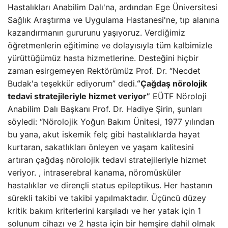
Hastalıkları Anabilim Dalı'na, ardından Ege Üniversitesi
Sağlık Araştırma ve Uygulama Hastanesi'ne, tıp alanına
kazandırmanın gururunu yaşıyoruz. Verdiğimiz
öğretmenlerin eğitimine ve dolayısıyla tüm kalbimizle
yürüttüğümüz hasta hizmetlerine. Desteğini hiçbir
zaman esirgemeyen Rektörümüz Prof. Dr. “Necdet
Budak'a teşekkür ediyorum” dedi.
“Çağdaş nörolojik
tedavi stratejileriyle hizmet veriyor”
EÜTF Nöroloji
Anabilim Dalı Başkanı Prof. Dr. Hadiye Şirin, şunları
söyledi: “Nörolojik Yoğun Bakım Ünitesi, 1977 yılından
bu yana, akut iskemik felç gibi hastalıklarda hayat
kurtaran, sakatlıkları önleyen ve yaşam kalitesini
artıran çağdaş nörolojik tedavi stratejileriyle hizmet
veriyor. , intraserebral kanama, nöromüsküler
hastalıklar ve dirençli status epileptikus. Her hastanın
sürekli takibi ve takibi yapılmaktadır. Üçüncü düzey
kritik bakım kriterlerini karşıladı ve her yatak için 1
solunum cihazı ve 2 hasta için bir hemşire dahil olmak