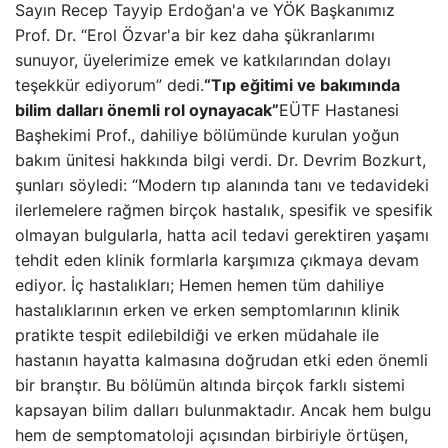
Sayın Recep Tayyip Erdoğan'a ve YÖK Başkanımız
Prof. Dr. “Erol Özvar'a bir kez daha şükranlarımı
sunuyor, üyelerimize emek ve katkılarından dolayı
teşekkür ediyorum” dedi.
“Tıp eğitimi ve bakımında
bilim dalları önemli rol oynayacak”
EÜTF Hastanesi
Başhekimi Prof., dahiliye bölümünde kurulan yoğun
bakım ünitesi hakkında bilgi verdi. Dr. Devrim Bozkurt,
şunları söyledi: “Modern tıp alanında tanı ve tedavideki
ilerlemelere rağmen birçok hastalık, spesifik ve spesifik
olmayan bulgularla, hatta acil tedavi gerektiren yaşamı
tehdit eden klinik formlarla karşımıza çıkmaya devam
ediyor. İç hastalıkları; Hemen hemen tüm dahiliye
hastalıklarının erken ve erken semptomlarının klinik
pratikte tespit edilebildiği ve erken müdahale ile
hastanın hayatta kalmasına doğrudan etki eden önemli
bir branştır. Bu bölümün altında birçok farklı sistemi
kapsayan bilim dalları bulunmaktadır. Ancak hem bulgu
hem de semptomatoloji açısından birbiriyle örtüşen,