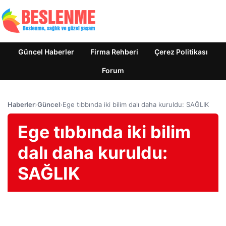
Güncel Haberler
Firma Rehberi
Çerez Politikası
Forum
Haberler
›
Güncel
›
Ege tıbbında iki bilim dalı daha kuruldu: SAĞLIK
Ege tıbbında iki bilim
dalı daha kuruldu:
SAĞLIK