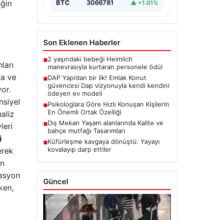
eğin
BTC
3066781
▲ +1.01%
Son Eklenen Haberler
2 yaşındaki bebeği Heimlich
■
ları
manevrasıyla kurtaran personele ödül
na ve
DAP Yapı’dan bir ilk! Emlak Konut
■
güvencesi Dap vizyonuyla kendi kendini
or.
ödeyen ev modeli
nsiyel
Psikologlara Göre Hızlı Konuşan Kişilerin
■
En Önemli Ortak Özelliği
naliz
Dış Mekan Yaşam alanlarında Kalite ve
■
leri
bahçe mutfağı Tasarımları
i
Küfürleşme kavgaya dönüştü: Yayayı
■
kovalayıp darp ettiler
erek
en
zasyon
Güncel
rken,