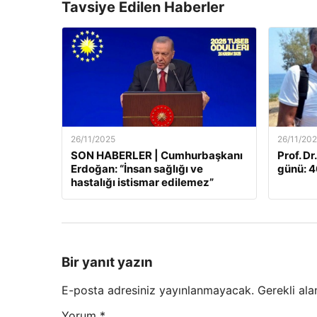
Tavsiye Edilen Haberler
26/11/2025
26/11/20
SON HABERLER | Cumhurbaşkanı
Prof. Dr
Erdoğan: “İnsan sağlığı ve
günü: 46
hastalığı istismar edilemez”
Bir yanıt yazın
E-posta adresiniz yayınlanmayacak.
Gerekli ala
Yorum
*