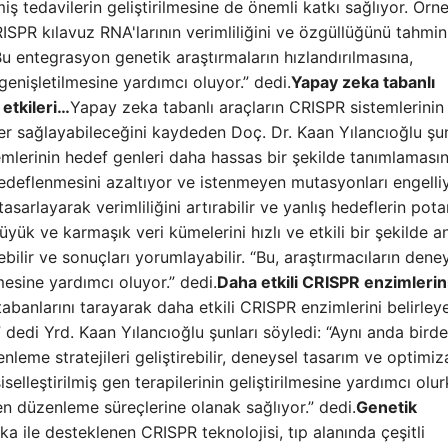
lmiş tedavilerin geliştirilmesine de önemli katkı sağlıyor. Örn
SPR kılavuz RNA'larının verimliliğini ve özgüllüğünü tahmin
“Bu entegrasyon genetik araştırmaların hızlandırılmasına,
 genişletilmesine yardımcı oluyor.” dedi.
Yapay zeka tabanlı
 etkileri…
Yapay zeka tabanlı araçların CRISPR sistemlerinin
eler sağlayabileceğini kaydeden Doç. Dr. Kaan Yılancıoğlu şun
emlerinin hedef genleri daha hassas bir şekilde tanımlaması
edeflenmesini azaltıyor ve istenmeyen mutasyonları engelliy
sarlayarak verimliliğini artırabilir ve yanlış hedeflerin pota
büyük ve karmaşık veri kümelerini hızlı ve etkili bir şekilde a
ilir ve sonuçları yorumlayabilir. “Bu, araştırmacıların deney
esine yardımcı oluyor.” dedi.
Daha etkili CRISPR enzimlerin
banlarını tarayarak daha etkili CRISPR enzimlerini belirley
.” dedi Yrd. Kaan Yılancıoğlu şunları söyledi: “Aynı anda bird
leme stratejileri geliştirebilir, deneysel tasarım ve optimi
şiselleştirilmiş gen terapilerinin geliştirilmesine yardımcı olu
en düzenleme süreçlerine olanak sağlıyor.” dedi.
Genetik
a ile desteklenen CRISPR teknolojisi, tıp alanında çeşitli