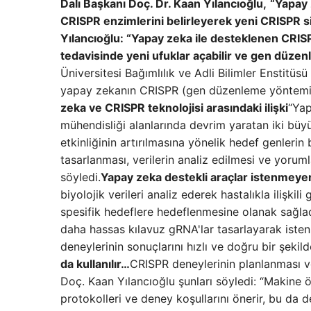
Dalı Başkanı Doç. Dr. Kaan Yılancıoğlu,
“Yapay 
CRISPR enzimlerini belirleyerek yeni CRISPR sis
Yılancıoğlu: “Yapay zeka ile desteklenen CRISP
tedavisinde yeni ufuklar açabilir ve gen düzenl
Üniversitesi Bağımlılık ve Adli Bilimler Enstitüs
yapay zekanın CRISPR (gen düzenleme yöntemi) te
zeka ve CRISPR teknolojisi arasındaki ilişki
“Yap
mühendisliği alanlarında devrim yaratan iki büyük
etkinliğinin artırılmasına yönelik hedef genlerin
tasarlanması, verilerin analiz edilmesi ve yoru
söyledi.
Yapay zeka destekli araçlar istenmeyen 
biyolojik verileri analiz ederek hastalıkla ilişki
spesifik hedeflere hedeflenmesine olanak sağladı
daha hassas kılavuz gRNA'lar tasarlayarak iste
deneylerinin sonuçlarını hızlı ve doğru bir şekild
da kullanılır…
CRISPR deneylerinin planlanması v
Doç. Kaan Yılancıoğlu şunları söyledi: “Makine 
protokolleri ve deney koşullarını önerir, bu da d