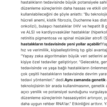
hastalıkların tedavisinde büyük potansiyele sah
düzenleme süreçlerinin daha hassas ve etkili olma
kullanılabileceğini de şöyle anlattı: “Bu teknoloj
hücreli anemi, kistik fibrozis, Duchenne kas dist
onkolizi), bulaşıcı hastalıklar (HIV ve hepatit B 
ve ALS) ve kardiyovasküler hastalıklar (hiperko
retinitis pigmentosa ve spinal müsküler atrofi (SM
hastalıkların tedavisinde yeni yollar açabilir!
Yap
hız ve verimlilik, kişiselleştirilmiş tıp gibi ava
“Yapay zeka algoritmaları büyük veri setlerini an
kişiye özel tedaviler geliştiriyor. “Gelecekte, g
tedavisinde ve yaşa bağlı hastalıkların önlenmesi
çok çeşitli hastalıkların tedavisinde devrim yarat
tedavi yöntemleri.” dedi.
Aynı zamanda genetik a
teknolojisinin bir arada kullanılmasının, genetik
açıcı yenilik ve potansiyel sunduğunu vurgulaya
düzenleme süreçlerinin hassasiyetini artırıyor, 
daha uygun rehber RNA'lar.” Etkinliğini arttırır. 