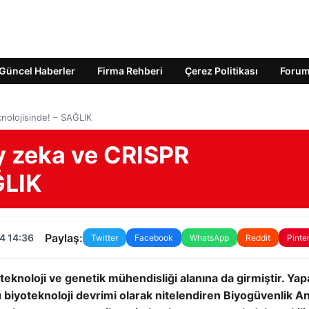
Güncel Haberler
Firma Rehberi
Çerez Politikası
Foru
knolojisinde! – SAĞLIK
ay zeka ve CRISPR
ĞLIK
Paylaş:
4 14:36
Twitter
Facebook
WhatsApp
Reddit
Pinte
oteknoloji ve genetik mühendisliği alanına da girmiştir. Yap
 biyoteknoloji devrimi olarak nitelendiren Biyogüvenlik A