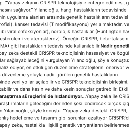
ip. “Yapay zekanın CRISPR teknolojisiyle entegre edilmesi, 
sını sağlıyor.” Yılancıoğlu, hangi hastalıkların tedavisinde
inin uygulama alanları arasında genetik hastalıkların tedavisi
rofisi), kanser tedavisi (T modifikasyonu) yer almaktadır. ve
gibi viral enfeksiyonlar), nörolojik hastalıklar (Huntington has
lesterolemi ve ateroskleroz). Örneğin CRISPR, beta-talasemi
A) gibi hastalıkların tedavisinde kullanılabilir.
Nadir geneti
ay zeka destekli CRISPR teknolojisinin hassasiyet ve özgül
ntajlar sağlayabileceğini vurgulayan Yılancıoğlu, şöyle konuştu:
aliz ediyor, en etkili gen düzenleme stratejilerini öneriyor v
en düzenleme yoluyla nadir görülen genetik hastalıkların
nde yeni yollar açılabilir ve CRISPR teknolojisinin birleşimi,
abilir ve daha kesin ve daha kesin sonuçlar getirebilir. Etkil
raştırma süreçlerini de hızlandırıyor…
Yapay zeka ile CRI
 araştırmaların geleceğini derinden şekillendirecek birçok çığ
n Yılancıoğlu, şöyle konuştu: “Yapay zeka destekli CRISPR,
yanlış hedefleme ve tasarım gibi sorunları azaltıyor CRISPR'
Yapay zeka, hastalıkla ilişkili genetik varyantların belirlenme