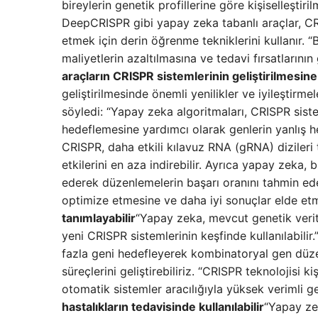
bireylerin genetik profillerine göre kişiselleştiri
DeepCRISPR gibi yapay zeka tabanlı araçlar, CRI
etmek için derin öğrenme tekniklerini kullanır. 
maliyetlerin azaltılmasına ve tedavi fırsatlarının
araçların CRISPR sistemlerinin geliştirilmesine
geliştirilmesinde önemli yenilikler ve iyileştirm
söyledi: “Yapay zeka algoritmaları, CRISPR sist
hedeflemesine yardımcı olarak genlerin yanlış h
CRISPR, daha etkili kılavuz RNA (gRNA) dizileri ta
etkilerini en aza indirebilir. Ayrıca yapay zeka, 
ederek düzenlemelerin başarı oranını tahmin edeb
optimize etmesine ve daha iyi sonuçlar elde etm
tanımlayabilir
“Yapay zeka, mevcut genetik verita
yeni CRISPR sistemlerinin keşfinde kullanılabilir
fazla geni hedefleyerek kombinatoryal gen düzen
süreçlerini geliştirebiliriz. “CRISPR teknolojisi ki
otomatik sistemler aracılığıyla yüksek verimli g
hastalıkların tedavisinde kullanılabilir
“Yapay zek