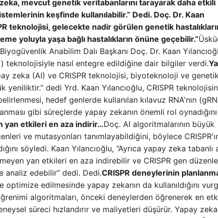
zeka, mevcut genetik veritabanlarını tarayarak daha etkili
temlerinin keşfinde kullanılabilir.” Dedi.
Doç. Dr. Kaan
R teknolojisi, gelecekte nadir görülen genetik hastalıkları
eme yoluyla yaşa bağlı hastalıkların önüne geçebilir.”
Üskü
ü Biyogüvenlik Anabilim Dalı Başkanı Doç. Dr. Kaan Yılancıoğ
knolojisiyle nasıl entegre edildiğine dair bilgiler verdi.
Ya
ay zeka (AI) ve CRISPR teknolojisi, biyoteknoloji ve geneti
 yeniliktir.” dedi Yrd. Kaan Yılancıoğlu, CRISPR teknolojisin
 belirlenmesi, hedef genlerde kullanılan kılavuz RNA'nın (gR
mlanması gibi süreçlerde yapay zekanın önemli rol oynadığını
yan etkileri en aza indirir…
Doç. AI algoritmalarının büyük
li genleri ve mutasyonları tanımlayabildiğini, böylece CRISPR'
ğını söyledi. Kaan Yılancıoğlu, “Ayrıca yapay zeka tabanlı a
nmeyen yan etkileri en aza indirebilir ve CRISPR gen düzenl
e analiz edebilir” dedi. Dedi.
CRISPR deneylerinin planlanm
e optimize edilmesinde yapay zekanın da kullanıldığını vur
öğrenimi algoritmaları, önceki deneylerden öğrenerek en etki
eneysel süreci hızlandırır ve maliyetleri düşürür. Yapay zeka