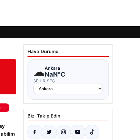
m
Hava Durumu
☁
Ankara
NaN°C
ŞEHIR SEÇ
rest
Bizi Takip Edin
ay
nabilim