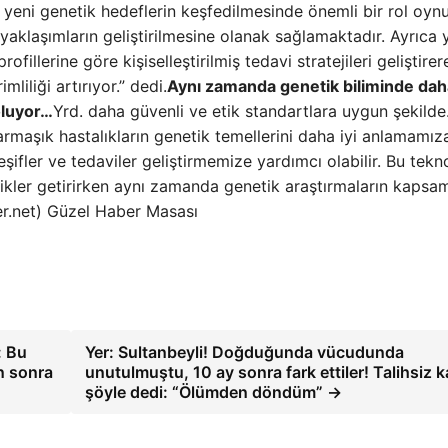
yeni genetik hedeflerin keşfedilmesinde önemli bir rol oynu
yaklaşımların geliştirilmesine olanak sağlamaktadır. Ayrıca
ofillerine göre kişiselleştirilmiş tedavi stratejileri geliştirer
mliliği artırıyor.” dedi.
Aynı zamanda genetik biliminde dah
oluyor…
Yrd. daha güvenli ve etik standartlara uygun şekilde
armaşık hastalıkların genetik temellerini daha iyi anlamamız
fler ve tedaviler geliştirmemize yardımcı olabilir. Bu tekno
ilikler getirirken aynı zamanda genetik araştırmaların kapsam
ber.net) Güzel Haber Masası
: Bu
Yer: Sultanbeyli! Doğduğunda vücudunda
n sonra
unutulmuştu, 10 ay sonra fark ettiler! Talihsiz 
şöyle dedi: “Ölümden döndüm” →