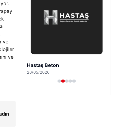
yor.
 yapay
ek
a
.
a ve
lojiler
ını ve
Hastaş Beton
26/05/2026
kadın