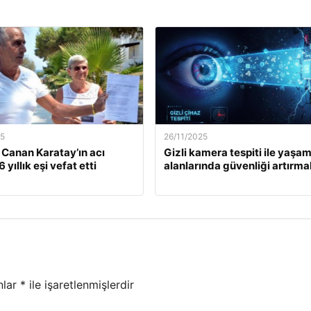
25
26/11/2025
. Canan Karatay’ın acı
Gizli kamera tespiti ile yaşa
 yıllık eşi vefat etti
alanlarında güvenliği artırma
nlar
*
ile işaretlenmişlerdir